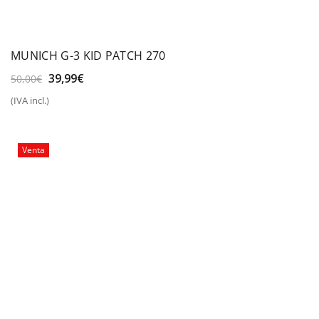
MUNICH G-3 KID PATCH 270
El
El
39,99
€
50,00
€
precio
precio
(IVA incl.)
original
actual
era:
es:
50,00€.
39,99€.
Venta