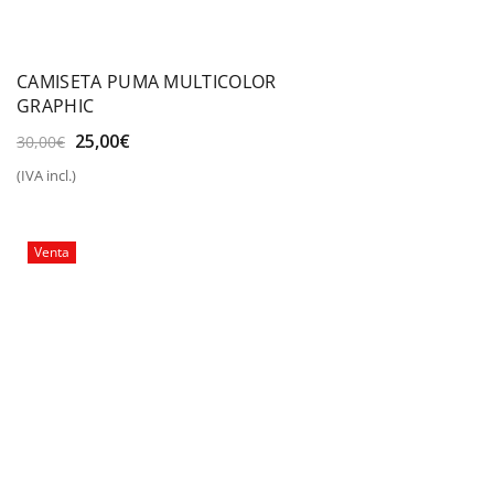
CAMISETA PUMA MULTICOLOR
GRAPHIC
El
El
25,00
€
30,00
€
precio
precio
(IVA incl.)
original
actual
era:
es:
30,00€.
25,00€.
Venta