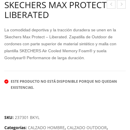
SKECHERS MAX PROTECT
LIBERATED
ONJ
ER
UN
MU
TO
DA
La comodidad deportiva y la tracción duradera se unen en la
VER
PU
Skechers Max Protect – Liberated. Zapatilla de Outdoor de
cordones con parte superior de material sintético y malla con
AN
MA
plantilla SKECHERS Air Cooled Memory Foam® y suela
O
REB
Goodyear® Performance de larga duración.
ALP
EL
HA
DVE
ESTE PRODUCTO NO ESTÁ DISPONIBLE PORQUE NO QUEDAN
NT
EXISTENCIAS.
URE
BIG
GES
SKU:
237301 BKYL
T
KID
Categorías:
CALZADO HOMBRE
,
CALZADO OUTDOOR
,