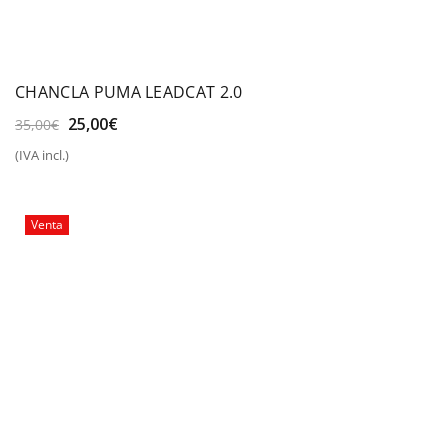
CHANCLA PUMA LEADCAT 2.0
El
El
25,00
€
35,00
€
precio
precio
(IVA incl.)
original
actual
era:
es:
35,00€.
25,00€.
Venta