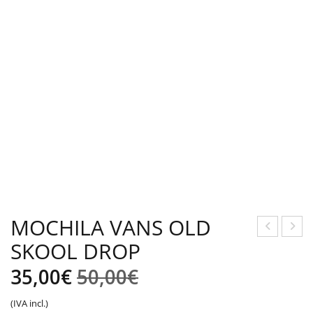
MOCHILA VANS OLD
SKOOL DROP
OC
OC
HIL
HIL
El
El
35,00
€
50,00
€
A
A
precio
precio
(IVA incl.)
VA
UNI