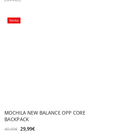
original
actual
era:
es:
15,00€.
12,00€.
Venta
MOCHILA NEW BALANCE OPP CORE
BACKPACK
El
El
29,99
€
40,00
€