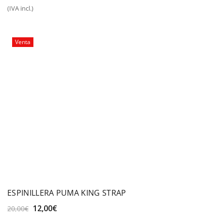
precio
precio
(IVA incl.)
original
actual
era:
es:
40,00€.
29,99€.
Venta
ESPINILLERA PUMA KING STRAP
El
El
12,00
€
20,00
€