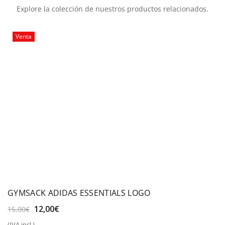
Explore la colección de nuestros productos relacionados.
Venta
GYMSACK ADIDAS ESSENTIALS LOGO
El
El
12,00
€
15,00
€
precio
precio
(IVA incl.)