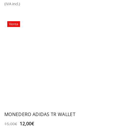
precio
precio
(IVA incl.)
original
actual
era:
es:
20,00€.
12,00€.
Venta
MONEDERO ADIDAS TR WALLET
El
El
12,00
€
15,00
€
precio
precio