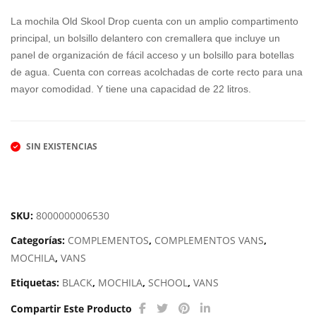
original
actual
NS
CA
La mochila Old Skool Drop cuenta con un amplio compartimento
REA
100
era:
es:
principal, un bolsillo delantero con cremallera que incluye un
LM
347
panel de organización de fácil acceso y un bolsillo para botellas
50,00€.
35,00€.
BAC
C00
de agua. Cuenta con correas acolchadas de corte recto para una
mayor comodidad. Y tiene una capacidad de 22 litros.
KPA
2 /
CK
TU
SIN EXISTENCIAS
SKU:
8000000006530
Categorías:
COMPLEMENTOS
,
COMPLEMENTOS VANS
,
MOCHILA
,
VANS
Etiquetas:
BLACK
,
MOCHILA
,
SCHOOL
,
VANS
Compartir Este Producto