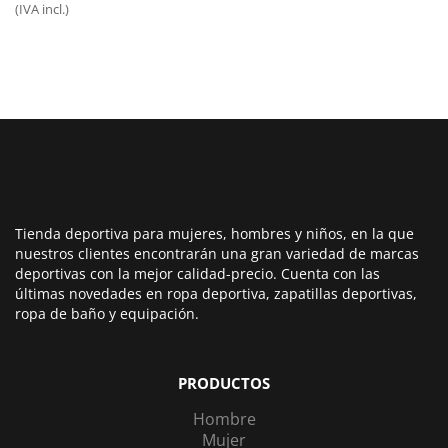
(IVA incl.)
original
actual
era:
es:
15,00€.
12,00€.
Tienda deportiva para mujeres, hombres y niños, en la que
nuestros clientes encontrarán una gran variedad de marcas
deportivas con la mejor calidad-precio. Cuenta con las
últimas novedades en ropa deportiva, zapatillas deportivas,
ropa de baño y equipación.
PRODUCTOS
Hombre
Mujer