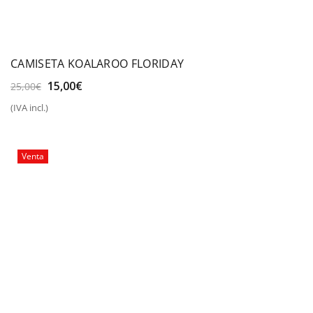
CAMISETA KOALAROO FLORIDAY
El
El
15,00
€
25,00
€
precio
precio
(IVA incl.)
original
actual
era:
es:
25,00€.
15,00€.
Venta