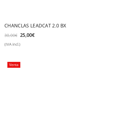
CHANCLAS LEADCAT 2.0 BX
El
El
25,00
€
30,00
€
precio
precio
(IVA incl.)
original
actual
era:
es:
30,00€.
25,00€.
Venta