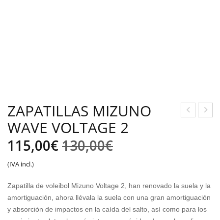
ZAPATILLAS MIZUNO
WAVE VOLTAGE 2
ALC
AN
ETI
DAL
El
El
115,00
€
130,00
€
NES
IA
precio
precio
(IVA incl.)
MIZ
SKE
original
actual
UN
CHE
Zapatilla de voleibol Mizuno Voltage 2, han renovado la suela y la
O
RS
era:
es:
amortiguación, ahora llévala la suela con una gran amortiguación
TRA
HO
y absorción de impactos en la caída del salto, así como para los
130,00€.
115,00€.
INI
MB