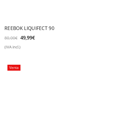
REEBOK LIQUIFECT 90
El
El
49,99
€
80,00
€
precio
precio
(IVA incl.)
original
actual
era:
es:
80,00€.
49,99€.
Venta