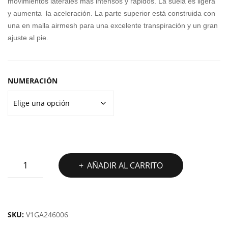
movimientos laterales más intensos y rápidos. La suela es ligera
y aumenta la aceleración. La parte superior está construida con
NG
RE
una en malla airmesh para una excelente transpiración y un gran
MID
SLI
ajuste al pie.
3
P-
PAR
INS
ES
GO
NUMERACIÓN
WA
LK
FLE
X
EAS
Y
ZAPATILLAS
AÑADIR AL CARRITO
ENT
MIZUNO
WAVE
RY
VOLTAGE
2
SKU:
V1GA246006
cantidad