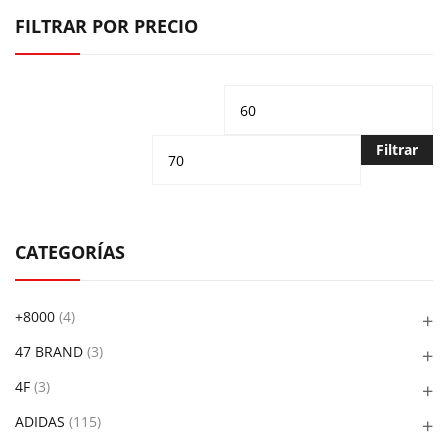
FILTRAR POR PRECIO
Precio
Pr
mínimo
m
Filtrar
CATEGORÍAS
+8000
(4)
47 BRAND
(3)
4F
(3)
ADIDAS
(115)