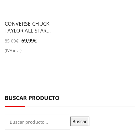
CONVERSE CHUCK
TAYLOR ALL STAR
PLATFORM CANVAS
El
El
69,99
€
85,00
€
precio
precio
(IVA incl.)
original
actual
era:
es:
85,00€.
69,99€.
BUSCAR PRODUCTO
Buscar