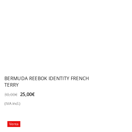
BERMUDA REEBOK IDENTITY FRENCH
TERRY
El
El
25,00
€
30,00
€
precio
precio
(IVA incl.)
original
actual
era:
es:
30,00€.
25,00€.
Venta