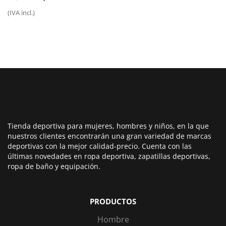
precio
precio
(IVA incl.)
original
actual
era:
es:
50,00€.
39,99€.
Tienda deportiva para mujeres, hombres y niños, en la que
nuestros clientes encontrarán una gran variedad de marcas
deportivas con la mejor calidad-precio. Cuenta con las
últimas novedades en ropa deportiva, zapatillas deportivas,
ropa de baño y equipación.
PRODUCTOS
Hombre