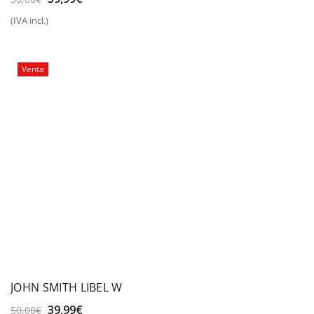
precio
precio
(IVA incl.)
original
actual
era:
es:
50,00€.
39,99€.
Venta
JOHN SMITH LIBEL W
El
El
39,99
€
50,00
€