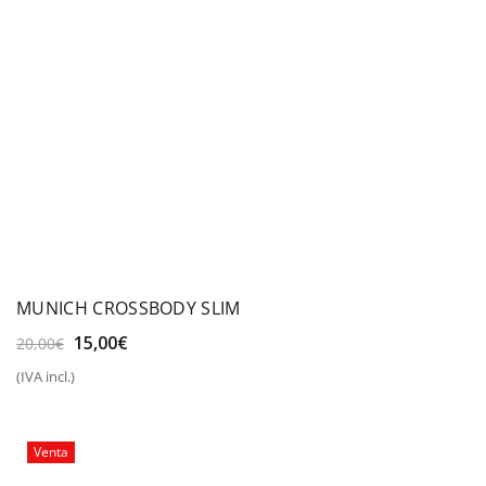
MUNICH CROSSBODY SLIM
El
El
15,00
€
20,00
€
precio
precio
(IVA incl.)
original
actual
era:
es:
20,00€.
15,00€.
Venta