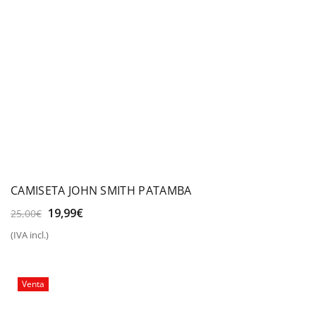
CAMISETA JOHN SMITH PATAMBA
El
El
19,99
€
25,00
€
precio
precio
(IVA incl.)
original
actual
era:
es:
25,00€.
19,99€.
Venta