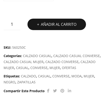
CA
NV
AS
CONVERSE
AÑADIR AL CARRITO
CHUCK
TAYLOR
ALL
STAR
SKU:
560250C
PLATFORM
Categorías:
CALZADO CASUAL
,
CALZADO CASUAL CONVERSE
,
CANVAS
CALZADO CASUAL MUJER
,
CALZADO CONVERSE
,
CALZADO
cantidad
MUJER
,
CASUAL
,
CONVERSE
,
MUJER
,
OFERTAS
Etiquetas:
CALZADO
,
CASUAL
,
CONVERSE
,
MODA
,
MUJER
,
NEGRO
,
ZAPATILLAS
Compartir Este Producto