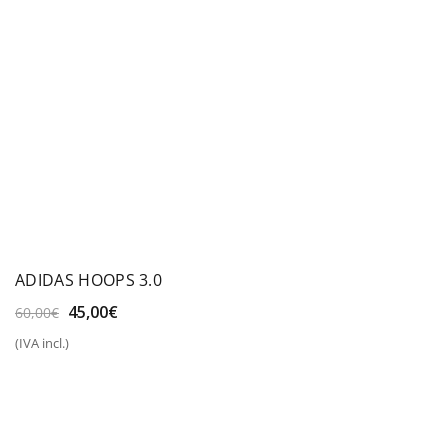
ADIDAS HOOPS 3.0
El
El
45,00
€
60,00
€
precio
precio
(IVA incl.)
original
actual
era:
es:
60,00€.
45,00€.