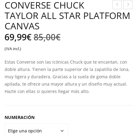
CONVERSE CHUCK
TAYLOR ALL STAR PLATFORM
ON
ON
VER
VER
CANVAS
SE
SE
El
El
69,99
€
85,00
€
CH
CH
precio
precio
UC
UC
(IVA incl.)
K
K
original
actual
Estas Converse son las icónicas Chuck que te encantan, con
TAY
TAY
era:
es:
doble altura. Tienen la parte superior de la zapatilla de lona,
LO
LO
muy ligera y duradera. Gracias a la suela de goma doble
85,00€.
69,99€.
R
R
apilada, te ofrece una mayor altura y un diseño muy actual.
ALL
ALL
Hazte con ellas si quieres llegar más alto.
STA
STA
R
R
PLA
MO
NUMERACIÓN
TFO
VE
RM