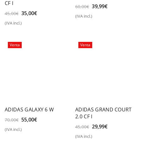
CF I
El
El
39,99
€
60,00
€
precio
precio
El
El
35,00
€
45,00
€
(IVA incl.)
original
actual
precio
precio
(IVA incl.)
era:
es:
original
actual
60,00€.
39,99€.
era:
es:
45,00€.
35,00€.
Venta
Venta
ADIDAS GALAXY 6 W
ADIDAS GRAND COURT
2.0 CF I
El
El
55,00
€
70,00
€
precio
precio
El
El
29,99
€
45,00
€
(IVA incl.)
original
actual
precio
precio
(IVA incl.)
era:
es:
original
actual