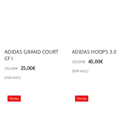
ADIDAS GRAND COURT
ADIDAS HOOPS 3.0
CF I
El
El
45,00
€
60,00
€
precio
precio
El
El
25,00
€
35,00
€
(IVA incl.)
original
actual
precio
precio
(IVA incl.)
era:
es:
original
actual
60,00€.
45,00€.
era:
es:
35,00€.
25,00€.
Venta
Venta