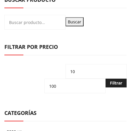
Buscar
FILTRAR POR PRECIO
Precio
Pr
mínimo
m
Filtrar
CATEGORÍAS