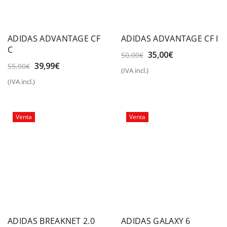
ADIDAS ADVANTAGE CF
ADIDAS ADVANTAGE CF I
C
El
El
35,00
€
50,00
€
precio
precio
El
El
39,99
€
55,00
€
(IVA incl.)
original
actual
precio
precio
(IVA incl.)
era:
es:
original
actual
50,00€.
35,00€.
era:
es:
55,00€.
39,99€.
Venta
Venta
ADIDAS BREAKNET 2.0
ADIDAS GALAXY 6