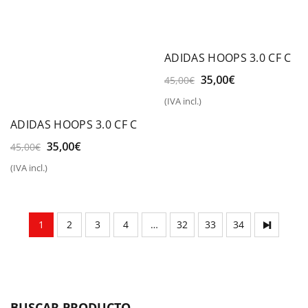
ADIDAS HOOPS 3.0 CF C
El
El
35,00
€
45,00
€
precio
precio
(IVA incl.)
original
actual
era:
es:
ADIDAS HOOPS 3.0 CF C
45,00€.
35,00€.
El
El
35,00
€
45,00
€
precio
precio
(IVA incl.)
original
actual
era:
es:
45,00€.
35,00€.
1
2
3
4
…
32
33
34
BUSCAR PRODUCTO