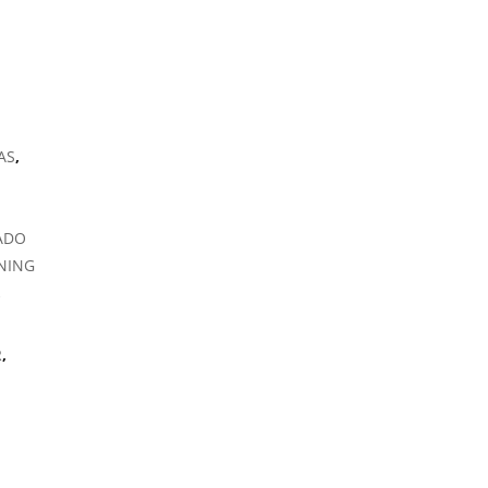
AS
,
ADO
NING
,
R
,