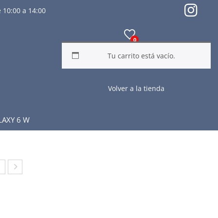
 10:00 a 14:00
0
Tu carrito está vacío.
Volver a la tienda
LAXY 6 W
C
OC
L
HIL
A
A