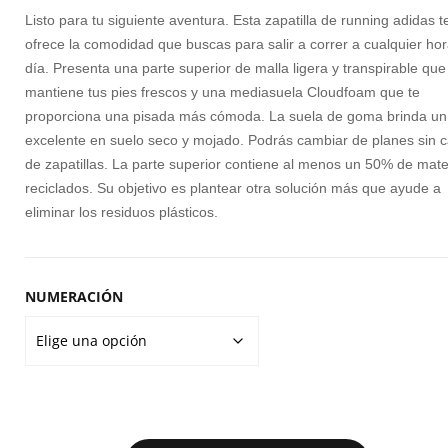
original
actual
S
Listo para tu siguiente aventura. Esta zapatilla de running adidas t
era:
es:
ofrece la comodidad que buscas para salir a correr a cualquier hor
AD
día. Presenta una parte superior de malla ligera y transpirable que
70,00€.
55,00€.
D
mantiene tus pies frescos y una mediasuela Cloudfoam que te
proporciona una pisada más cómoda. La suela de goma brinda un
ES
excelente en suelo seco y mojado. Podrás cambiar de planes sin 
E
de zapatillas. La parte superior contiene al menos un 50% de mate
IA
reciclados. Su objetivo es plantear otra solución más que ayude a
S
eliminar los residuos plásticos.
NUMERACIÓN