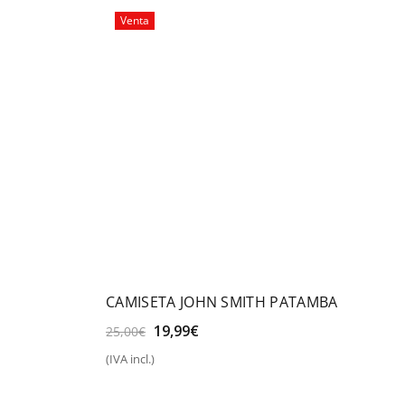
Venta
CAMISETA JOHN SMITH PATAMBA
El
El
19,99
€
25,00
€
precio
precio
(IVA incl.)
original
actual
Seleccionar opciones
era:
es:
25,00€.
19,99€.