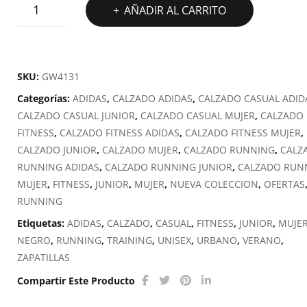
ADIDAS
AÑADIR AL CARRITO
GALAXY
6
W
cantidad
SKU:
GW4131
Categorías:
ADIDAS
,
CALZADO ADIDAS
,
CALZADO CASUAL ADID
CALZADO CASUAL JUNIOR
,
CALZADO CASUAL MUJER
,
CALZADO
FITNESS
,
CALZADO FITNESS ADIDAS
,
CALZADO FITNESS MUJER
,
CALZADO JUNIOR
,
CALZADO MUJER
,
CALZADO RUNNING
,
CALZ
RUNNING ADIDAS
,
CALZADO RUNNING JUNIOR
,
CALZADO RUN
MUJER
,
FITNESS
,
JUNIOR
,
MUJER
,
NUEVA COLECCION
,
OFERTAS
RUNNING
Etiquetas:
ADIDAS
,
CALZADO
,
CASUAL
,
FITNESS
,
JUNIOR
,
MUJE
NEGRO
,
RUNNING
,
TRAINING
,
UNISEX
,
URBANO
,
VERANO
,
ZAPATILLAS
Compartir Este Producto