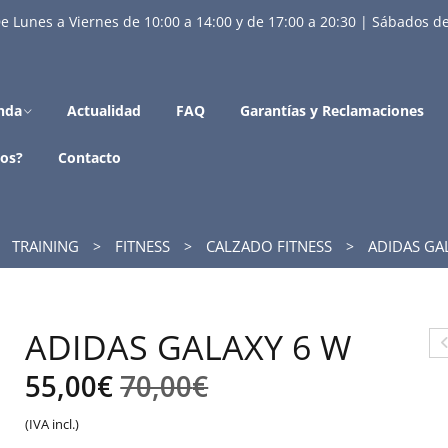
e Lunes a Viernes de 10:00 a 14:00 y de 17:00 a 20:30 | Sábados de
nda
Actualidad
FAQ
Garantías y Reclamaciones
os?
Contacto
TRAINING
FITNESS
CALZADO FITNESS
ADIDAS GA
ADIDAS GALAXY 6 W
O
El
El
55,00
€
70,00
€
HI
precio
precio
(IVA incl.)