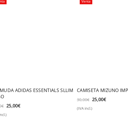
nta
Venta
MUDA ADIDAS ESSENTIALS SLLIM
CAMISETA MIZUNO IMP
GO
El
El
25,00
€
30,00
€
precio
precio
El
El
25,00
€
0
€
(IVA incl.)
original
actual
precio
precio
Seleccionar opciones
ncl.)
era:
es:
original
actual
eleccionar opciones
30,00€.
25,00€.
era:
es: