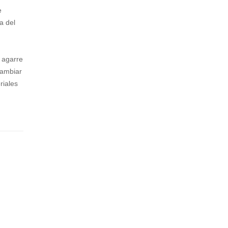
AC
ADI
e
O
DAS
a del
I
LIN
AS
EAR
 agarre
S
BP
cambiar
NT
riales
L