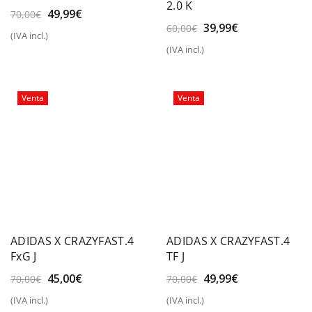
2.0 K
El
El
49,99
€
70,00
€
El
El
precio
precio
39,99
€
60,00
€
(IVA incl.)
precio
precio
original
actual
(IVA incl.)
original
actual
era:
es:
era:
es:
70,00€.
49,99€.
60,00€.
39,99€.
Venta
Venta
ADIDAS X CRAZYFAST.4
ADIDAS X CRAZYFAST.4
FxG J
TF J
El
El
El
El
45,00
€
49,99
€
70,00
€
70,00
€
precio
precio
precio
precio
(IVA incl.)
(IVA incl.)
original
actual
original
actual