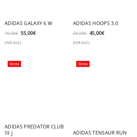
ADIDAS GALAXY 6 W
ADIDAS HOOPS 3.0
El
El
El
El
55,00
€
45,00
€
70,00
€
60,00
€
precio
precio
precio
precio
(IVA incl.)
(IVA incl.)
original
actual
original
actual
era:
es:
era:
es:
70,00€.
55,00€.
60,00€.
45,00€.
Venta
Venta
ADIDAS PREDATOR CLUB
ADIDAS TENSAUR RUN
TF J