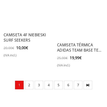
CAMISETA 4F NIEBIESKI
SURF SEEKERS
CAMISETA TÉRMICA
El
El
10,00
€
20,00
€
ADIDAS TEAM BASE TEE
precio
precio
Y
(IVA incl.)
original
actual
El
El
19,99
€
25,00
€
era:
es:
precio
precio
(IVA incl.)
20,00€.
10,00€.
original
actual
era:
es:
25,00€.
19,99€.
1
2
3
4
5
6
7