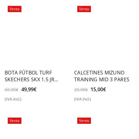
60,00€.
49,99€.
Venta
Venta
BOTA FÚTBOL TURF
CALCETINES MIZUNO
SKECHERS SKX 1.5 JR
TRAINING MID 3 PARES
YOUTH TF
El
El
El
El
49,99
€
15,00
€
60,00
€
20,00
€
precio
precio
precio
precio
(IVA incl.)
(IVA incl.)
original
actual
original
actual
era:
es:
era:
es:
60,00€.
49,99€.
20,00€.
15,00€.
Venta
Venta