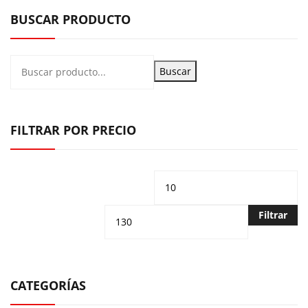
BUSCAR PRODUCTO
Buscar
FILTRAR POR PRECIO
Precio
Pr
mínimo
m
Filtrar
CATEGORÍAS