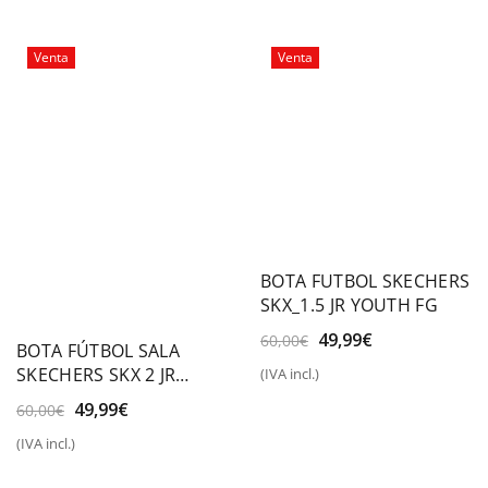
era:
es:
era:
es:
70,00€.
45,00€.
70,00€.
49,99€.
Venta
Venta
BOTA FUTBOL SKECHERS
SKX_1.5 JR YOUTH FG
El
El
49,99
€
60,00
€
BOTA FÚTBOL SALA
precio
precio
SKECHERS SKX 2 JR
(IVA incl.)
original
actual
YOUTH IC
era:
es:
El
El
49,99
€
60,00
€
60,00€.
49,99€.
precio
precio
(IVA incl.)
original
actual
era:
es: