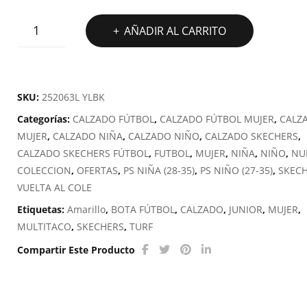
BOTA
AÑADIR AL CARRITO
FÚTBOL
TURF
SKECHERS
SKX
SKU:
252063L YLBK
1.5
Categorías:
CALZADO FÚTBOL
,
CALZADO FÚTBOL MUJER
,
CALZ
JR
MUJER
,
CALZADO NIÑA
,
CALZADO NIÑO
,
CALZADO SKECHERS
,
YOUTH
CALZADO SKECHERS FÚTBOL
,
FUTBOL
,
MUJER
,
NIÑA
,
NIÑO
,
NU
TF
COLECCION
,
OFERTAS
,
PS NIÑA (28-35)
,
PS NIÑO (27-35)
,
SKEC
cantidad
VUELTA AL COLE
Etiquetas:
Amarillo
,
BOTA FÚTBOL
,
CALZADO
,
JUNIOR
,
MUJER
,
MULTITACO
,
SKECHERS
,
TURF
Compartir Este Producto