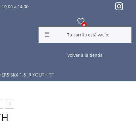
 10:00 a 14:00
0
Tu carrito está vacío.
Volver a la tienda
RS SKX 1.5 JR YOUTH TF
T
OT
TH
A
A
UT
FÚT