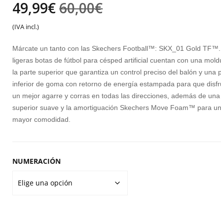
El
El
49,99
€
60,00
€
B
L
precio
precio
(IVA incl.)
S
original
actual
C
Márcate un tanto con las Skechers Football™: SKX_01 Gold TF™.
R
era:
es:
ligeras botas de fútbol para césped artificial cuentan con una mol
S
la parte superior que garantiza un control preciso del balón y una 
60,00€.
49,99€.
inferior de goma con retorno de energía estampada para que disfr
_1
un mejor agarre y corras en todas las direcciones, además de una
5 
superior suave y la amortiguación Skechers Move Foam™ para u
Y
mayor comodidad.
U
F
NUMERACIÓN