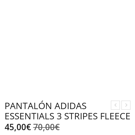
PANTALÓN ADIDAS
ESSENTIALS 3 STRIPES FLEECE
HÁ
ANT
ND
AL
El
El
45,00
€
70,00
€
AL
ÓN