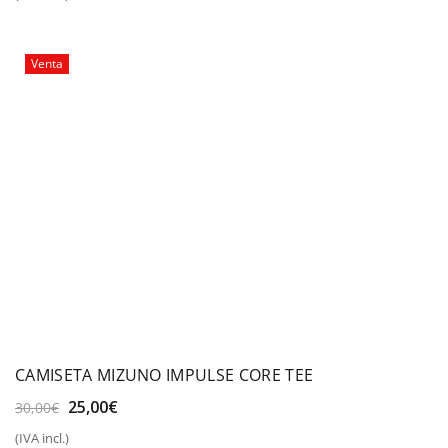
original
actual
era:
es:
50,00€.
39,99€.
Venta
CAMISETA MIZUNO IMPULSE CORE TEE
El
El
25,00
€
30,00
€
precio
precio
(IVA incl.)
original
actual