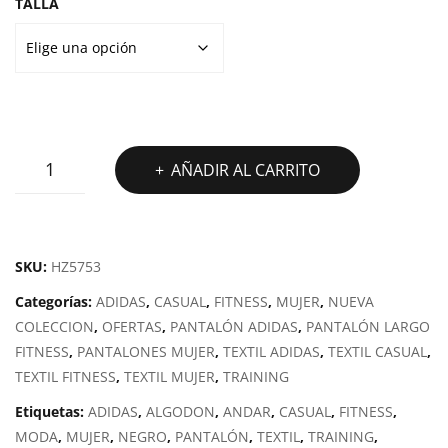
TALLA
PANTALÓN
AÑADIR AL CARRITO
ADIDAS
ESSENTIALS
3
STRIPES
SKU:
HZ5753
FLEECE
Categorías:
ADIDAS
,
CASUAL
,
FITNESS
,
MUJER
,
NUEVA
cantidad
COLECCION
,
OFERTAS
,
PANTALÓN ADIDAS
,
PANTALÓN LARGO
FITNESS
,
PANTALONES MUJER
,
TEXTIL ADIDAS
,
TEXTIL CASUAL
,
TEXTIL FITNESS
,
TEXTIL MUJER
,
TRAINING
Etiquetas:
ADIDAS
,
ALGODON
,
ANDAR
,
CASUAL
,
FITNESS
,
MODA
,
MUJER
,
NEGRO
,
PANTALÓN
,
TEXTIL
,
TRAINING
,