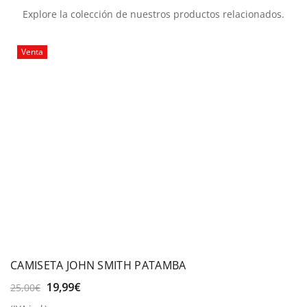
Explore la colección de nuestros productos relacionados.
Venta
CAMISETA JOHN SMITH PATAMBA
El
El
19,99
€
25,00
€
precio
precio