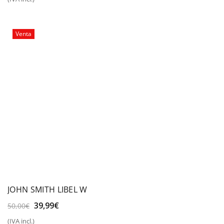
original
actual
era:
es:
30,00€.
25,00€.
Venta
JOHN SMITH LIBEL W
El
El
39,99
€
50,00
€
precio
precio
(IVA incl.)