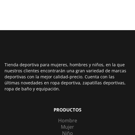
era:
es:
30,00€.
25,00€.
Tienda deportiva para mujeres, hombres y niños, en la que
nuestros clientes encontrarán una gran variedad de marcas
deportivas con la mejor calidad-precio. Cuenta con las
últimas novedades en ropa deportiva, zapatillas deportivas,
ropa de baño y equipación.
PRODUCTOS
Hombre
Mujer
Niño