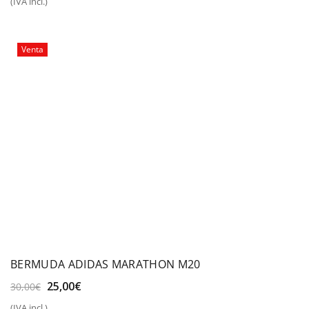
(IVA incl.)
original
actual
era:
es:
25,00€.
19,99€.
Venta
BERMUDA ADIDAS MARATHON M20
El
El
25,00
€
30,00
€
precio
precio
(IVA incl.)