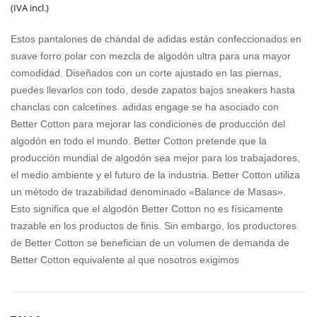
precio
precio
(IVA incl.)
ADI
ADI
original
actual
DAS
DAS
Estos pantalones de chándal de adidas están confeccionados en
LK
3
era:
es:
suave forro polar con mezcla de algodón ultra para una mayor
3S
STR
comodidad. Diseñados con un corte ajustado en las piernas,
70,00€.
45,00€.
TIB
IPE
puedes llevarlos con todo, desde zapatos bajos sneakers hasta
chanclas con calcetines. adidas engage se ha asociado con
ERI
S
Better Cotton para mejorar las condiciones de producción del
O
algodón en todo el mundo. Better Cotton pretende que la
FL
producción mundial de algodón sea mejor para los trabajadores,
TS
el medio ambiente y el futuro de la industria. Better Cotton utiliza
un método de trazabilidad denominado «Balance de Masas».
Esto significa que el algodón Better Cotton no es físicamente
trazable en los productos de finis. Sin embargo, los productores
de Better Cotton se benefician de un volumen de demanda de
Better Cotton equivalente al que nosotros exigimos