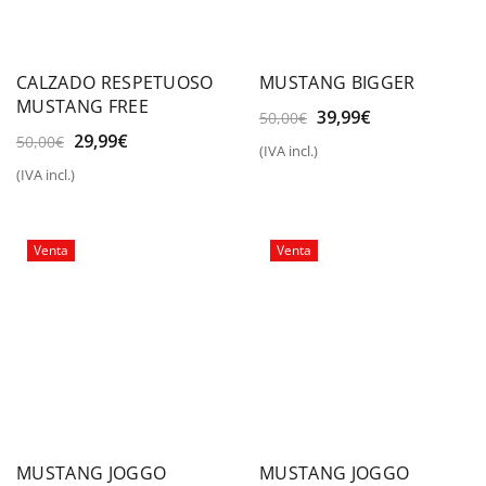
CALZADO RESPETUOSO
MUSTANG BIGGER
MUSTANG FREE
El
El
39,99
€
50,00
€
precio
precio
El
El
29,99
€
50,00
€
(IVA incl.)
original
actual
precio
precio
(IVA incl.)
era:
es:
original
actual
50,00€.
39,99€.
era:
es:
50,00€.
29,99€.
Venta
Venta
MUSTANG JOGGO
MUSTANG JOGGO