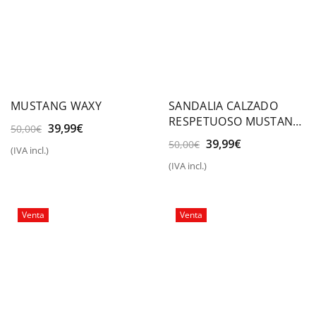
MUSTANG WAXY
SANDALIA CALZADO
RESPETUOSO MUSTANG
El
El
39,99
€
50,00
€
FREE BABY
precio
precio
El
El
39,99
€
50,00
€
(IVA incl.)
original
actual
precio
precio
(IVA incl.)
era:
es:
original
actual
50,00€.
39,99€.
era:
es:
50,00€.
39,99€.
Venta
Venta