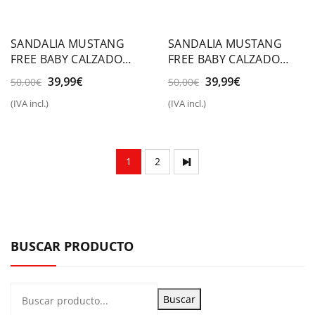
SANDALIA MUSTANG
SANDALIA MUSTANG
FREE BABY CALZADO
FREE BABY CALZADO
RESPETUOSO
RESPETUOSO
El
El
El
El
39,99
€
39,99
€
50,00
€
50,00
€
precio
precio
precio
precio
(IVA incl.)
(IVA incl.)
original
actual
original
actual
era:
es:
era:
es:
50,00€.
39,99€.
50,00€.
39,99€.
1
2
BUSCAR PRODUCTO
Buscar