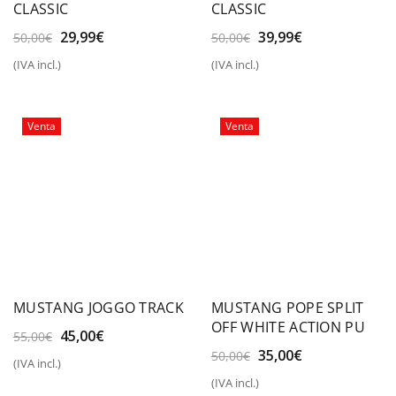
CLASSIC
CLASSIC
El
El
El
El
29,99
€
39,99
€
50,00
€
50,00
€
precio
precio
precio
precio
(IVA incl.)
(IVA incl.)
original
actual
original
actual
era:
es:
era:
es:
50,00€.
29,99€.
50,00€.
39,99€.
Venta
Venta
MUSTANG JOGGO TRACK
MUSTANG POPE SPLIT
OFF WHITE ACTION PU
El
El
45,00
€
55,00
€
precio
precio
El
El
35,00
€
50,00
€
(IVA incl.)
original
actual
precio
precio
(IVA incl.)
era:
es:
original
actual