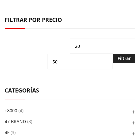
FILTRAR POR PRECIO
Precio
Pr
mínimo
m
Filtrar
CATEGORÍAS
+8000
(4)
47 BRAND
(3)
4F
(3)