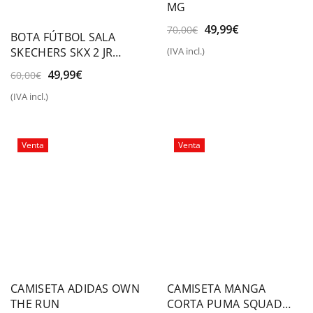
MG
El
El
49,99
€
70,00
€
BOTA FÚTBOL SALA
precio
precio
SKECHERS SKX 2 JR
(IVA incl.)
original
actual
YOUTH IC
era:
es:
El
El
49,99
€
60,00
€
70,00€.
49,99€.
precio
precio
(IVA incl.)
original
actual
era:
es:
60,00€.
49,99€.
Venta
Venta
CAMISETA ADIDAS OWN
CAMISETA MANGA
THE RUN
CORTA PUMA SQUAD