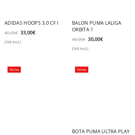
ADIDAS HOOPS 3.0 CF I
BALON PUMA LALIGA
ORBITA 1
El
El
33,00
€
40,00
€
precio
precio
El
El
30,00
€
40,00
€
(IVA incl.)
original
actual
precio
precio
(IVA incl.)
era:
es:
original
actual
40,00€.
33,00€.
era:
es:
40,00€.
30,00€.
Venta
Venta
BOTA PUMA ULTRA PLAY