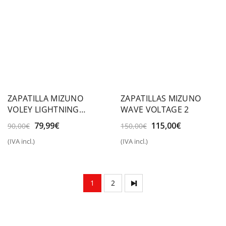
ZAPATILLA MIZUNO
ZAPATILLAS MIZUNO
VOLEY LIGHTNING
WAVE VOLTAGE 2
SELECT
El
El
El
El
79,99
€
115,00
€
90,00
€
150,00
€
precio
precio
precio
precio
(IVA incl.)
(IVA incl.)
original
actual
original
actual
era:
es:
era:
es:
90,00€.
79,99€.
150,00€.
115,00€.
1
2