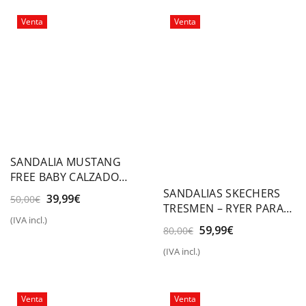
100,00€.
79,99€.
60,00€.
39,99€.
Venta
Venta
SANDALIA MUSTANG
FREE BABY CALZADO
RESPETUOSO
SANDALIAS SKECHERS
El
El
39,99
€
50,00
€
TRESMEN – RYER PARA
precio
precio
(IVA incl.)
HOMBRE
original
actual
El
El
59,99
€
80,00
€
era:
es:
precio
precio
50,00€.
39,99€.
(IVA incl.)
original
actual
era:
es:
80,00€.
59,99€.
Venta
Venta