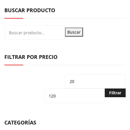
BUSCAR PRODUCTO
Buscar
FILTRAR POR PRECIO
Precio
Pr
mínimo
m
Filtrar
CATEGORÍAS