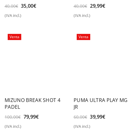
ALL OVER PRINT
El
El
El
El
35,00
€
29,99
€
40,00
€
40,00
€
precio
precio
precio
precio
(IVA incl.)
(IVA incl.)
original
actual
original
actual
era:
es:
era:
es:
40,00€.
35,00€.
40,00€.
29,99€.
Venta
Venta
MIZUNO BREAK SHOT 4
PUMA ULTRA PLAY MG
PADEL
JR
El
El
El
El
79,99
€
39,99
€
100,00
€
60,00
€
precio
precio
precio
precio
(IVA incl.)
(IVA incl.)
original
actual
original
actual
era:
es:
era:
es: