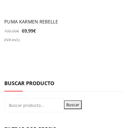
PUMA KARMEN REBELLE
El
El
69,99
€
100,00
€
precio
precio
(IVA incl.)
original
actual
era:
es:
100,00€.
69,99€.
BUSCAR PRODUCTO
Buscar