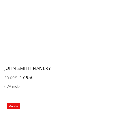
JOHN SMITH FIANERY
El
El
17,95
€
20,00
€
precio
precio
(IVA incl.)
original
actual
era:
es:
20,00€.
17,95€.
Venta