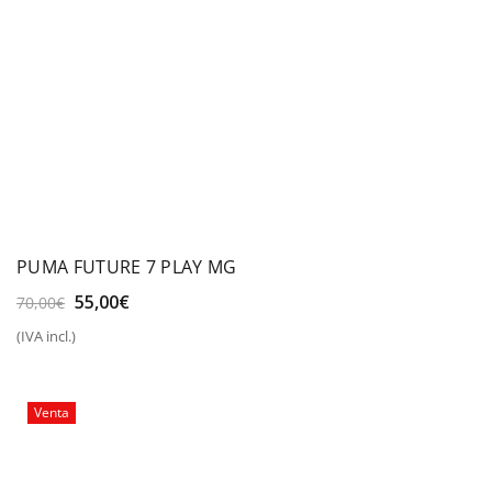
PUMA FUTURE 7 PLAY MG
El
El
55,00
€
70,00
€
precio
precio
(IVA incl.)
original
actual
era:
es:
70,00€.
55,00€.
Venta