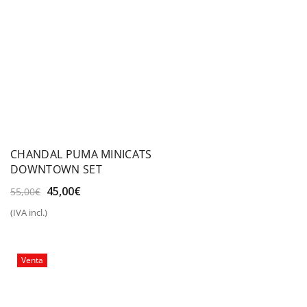
CHANDAL PUMA MINICATS
DOWNTOWN SET
El
El
45,00
€
55,00
€
precio
precio
(IVA incl.)
original
actual
era:
es:
55,00€.
45,00€.
Venta