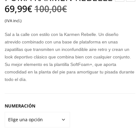
El
El
UM
UM
69,99
€
100,00
€
A
A
precio
precio
(IVA incl.)
CAR
CAV
original
actual
INA
EN
Sal a la calle con estilo con la Karmen Rebelle. Un diseño
STR
2.0
era:
es:
atrevido combinado con una base de plataforma en unas
EET
zapatillas que transmiten un inconfundible aire retro y crean un
100,00€.
69,99€.
look deportivo clásico que combina bien con cualquier conjunto.
Su mejor elemento es la plantilla SoftFoam+, que aporta
comodidad en la planta del pie para amortiguar tu pisada durante
todo el día.
NUMERACIÓN