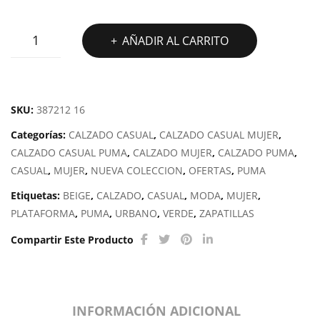
PUMA
AÑADIR AL CARRITO
KARMEN
REBELLE
cantidad
SKU:
387212 16
Categorías:
CALZADO CASUAL
,
CALZADO CASUAL MUJER
,
CALZADO CASUAL PUMA
,
CALZADO MUJER
,
CALZADO PUMA
,
CASUAL
,
MUJER
,
NUEVA COLECCION
,
OFERTAS
,
PUMA
Etiquetas:
BEIGE
,
CALZADO
,
CASUAL
,
MODA
,
MUJER
,
PLATAFORMA
,
PUMA
,
URBANO
,
VERDE
,
ZAPATILLAS
Compartir Este Producto
INFORMACIÓN ADICIONAL