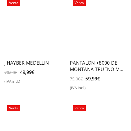
Venta
Venta
J’HAYBER MEDELLIN
PANTALON +8000 DE
MONTAÑA TRUENO M
El
El
49,99
€
70,00
€
22I
precio
precio
El
El
59,99
€
75,00
€
(IVA incl.)
original
actual
precio
precio
(IVA incl.)
era:
es:
original
actual
70,00€.
49,99€.
era:
es:
75,00€.
59,99€.
Venta
Venta