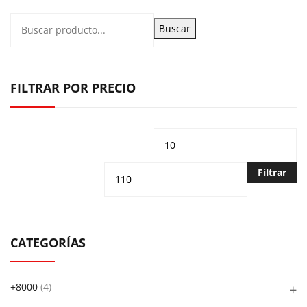
Buscar
FILTRAR POR PRECIO
Precio
Pr
mínimo
m
Filtrar
CATEGORÍAS
+8000
(4)