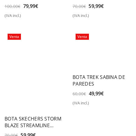
STORM TRAIL
El
El
El
El
59,99
€
79,99
€
70,00
€
100,00
€
precio
precio
precio
precio
(IVA incl.)
(IVA incl.)
original
actual
original
actual
era:
es:
era:
es:
70,00€.
59,99€.
100,00€.
79,99€.
Venta
Venta
BOTA TREK SABINA DE
PAREDES
El
El
49,99
€
60,00
€
precio
precio
(IVA incl.)
original
actual
era:
es:
60,00€.
49,99€.
BOTA SKECHERS STORM
BLAZE STREAMLINE
COAST
El
El
59,99
€
70,00
€