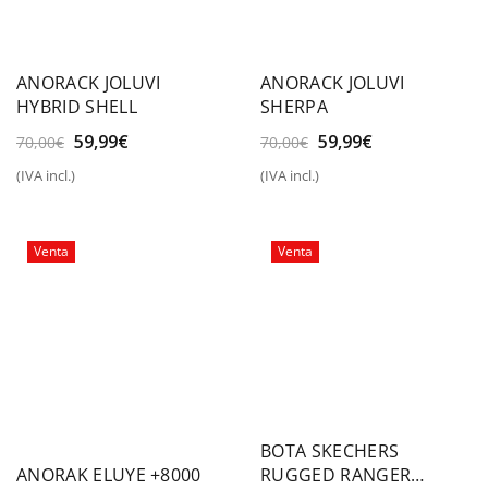
ANORACK JOLUVI
ANORACK JOLUVI
HYBRID SHELL
SHERPA
El
El
El
El
59,99
€
59,99
€
70,00
€
70,00
€
precio
precio
precio
precio
(IVA incl.)
(IVA incl.)
original
actual
original
actual
era:
es:
era:
es:
70,00€.
59,99€.
70,00€.
59,99€.
Venta
Venta
BOTA SKECHERS
RUGGED RANGER
ANORAK ELUYE +8000