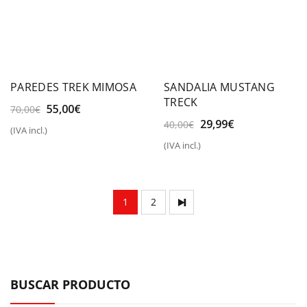
PAREDES TREK MIMOSA
SANDALIA MUSTANG
TRECK
El
El
55,00
€
70,00
€
precio
precio
El
El
29,99
€
40,00
€
(IVA incl.)
original
actual
precio
precio
(IVA incl.)
era:
es:
original
actual
70,00€.
55,00€.
era:
es:
40,00€.
29,99€.
1
2
BUSCAR PRODUCTO