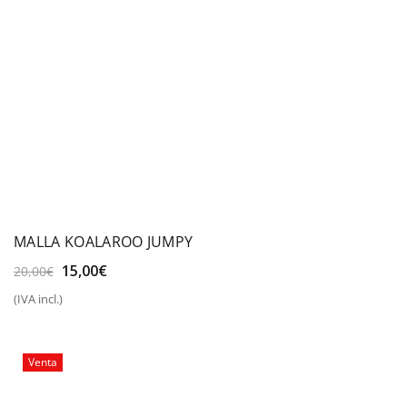
MALLA KOALAROO JUMPY
El
El
15,00
€
20,00
€
precio
precio
(IVA incl.)
original
actual
era:
es:
20,00€.
15,00€.
Venta