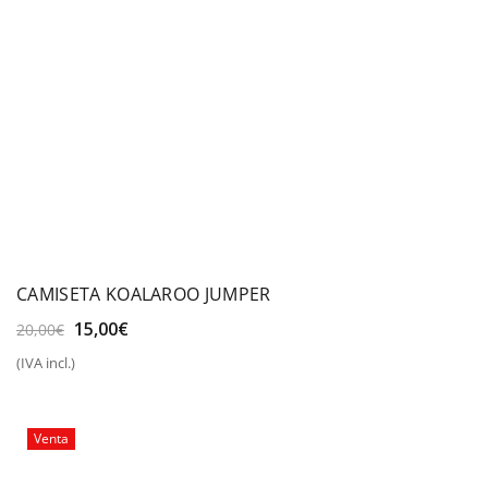
CAMISETA KOALAROO JUMPER
El
El
15,00
€
20,00
€
precio
precio
(IVA incl.)
original
actual
era:
es:
20,00€.
15,00€.
Venta