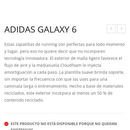
ADIDAS GALAXY 6
OH
DID
Estas zapatillas de running son perfectas para todo momento
N
AS
y lugar, pero eso no quiere decir que no incorporen
SMI
SUP
tecnología innovadora. El exterior de malla ligero favorece el
TH
ERN
flujo de aire y la mediasuela Cloudfoam le inyecta
VAK
OV
amortiguación a cada paso. La plantilla suave brinda soporte,
IR
A 2
sin importar la frecuencia con que las uses para una
M
caminata larga o entrenamiento. Hecho a base de materiales
reciclados, este exterior incorpora al menos un 50 % de
contenido reciclado.
ESTE PRODUCTO NO ESTÁ DISPONIBLE PORQUE NO QUEDAN
EXISTENCIAS.