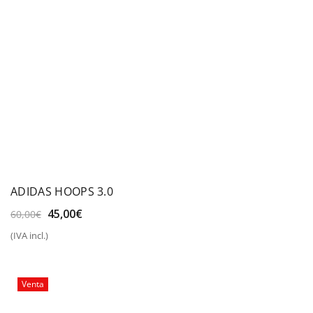
ADIDAS HOOPS 3.0
El
El
45,00
€
60,00
€
precio
precio
(IVA incl.)
original
actual
era:
es:
60,00€.
45,00€.
Venta