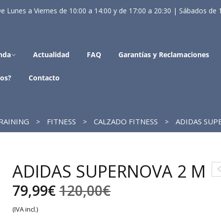
e Lunes a Viernes de 10:00 a 14:00 y de 17:00 a 20:30 | Sábados de 
nda
Actualidad
FAQ
Garantías y Reclamaciones
os?
Contacto
RAINING
FITNESS
CALZADO FITNESS
ADIDAS SUP
ADIDAS SUPERNOVA 2 M
D
El
El
79,99
€
120,00
€
A
precio
precio
(IVA incl.)
G