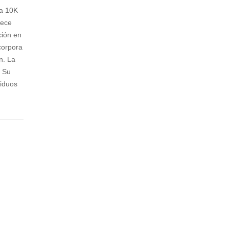
XY
AXY
ma 10K
6
6 M
rece
ción en
ncorpora
ón.
La
. Su
siduos