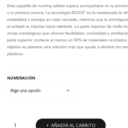
original
actual
A
Esta zapatilla de running adidas espera acompañarte en tu próxi
era:
es:
o tu primera carrera. La tecnología BOOST en la mediasuela te of
estabilidad y energía en cada zancada, mientras que la amortigua
120,00€.
79,99€.
el antepié te impulsa hacia adelante. La parte superior de malla i
zonas estratégicas que ofrecen flexibilidad, comodidad y ventilaci
parte superior contiene al menos un 50% de materiales reciclados
objetivo es plantear otra solución más que ayude a eliminar los re
plásticos.
NUMERACIÓN
ADIDAS
AÑADIR AL CARRITO