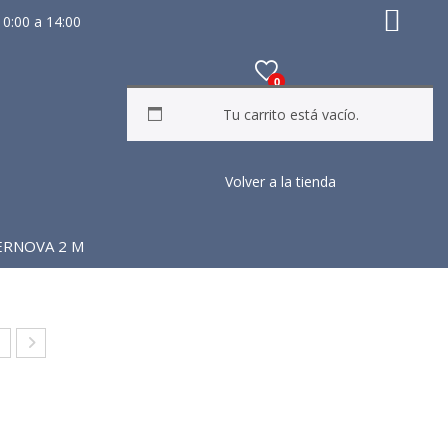
10:00 a 14:00
0
Tu carrito está vacío.
Volver a la tienda
ERNOVA 2 M
ID
DID
S
AS
AL
GAL