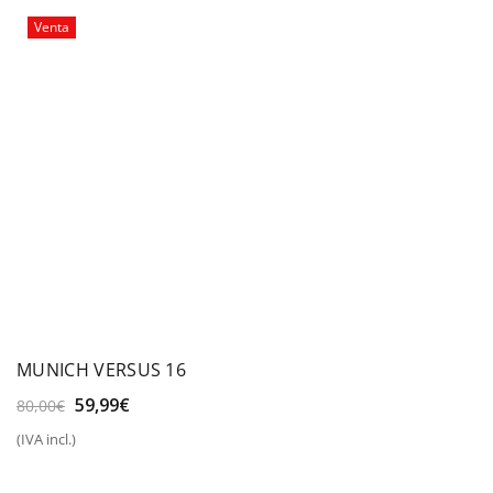
20,00€.
15,00€.
Venta
MUNICH VERSUS 16
El
El
59,99
€
80,00
€
precio
precio
(IVA incl.)
original
actual
era:
es:
80,00€.
59,99€.