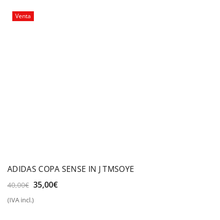
Venta
ADIDAS COPA SENSE IN J TMSOYE
El
El
35,00
€
40,00
€
precio
precio
(IVA incl.)
original
actual
era:
es: