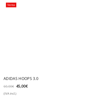
Venta
ADIDAS HOOPS 3.0
El
El
45,00
€
60,00
€
precio
precio
(IVA incl.)
original
actual
era:
es:
60,00€.
45,00€.