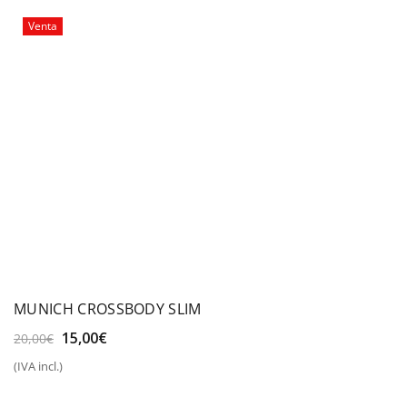
40,00€.
35,00€.
Venta
MUNICH CROSSBODY SLIM
El
El
15,00
€
20,00
€
precio
precio
(IVA incl.)
original
actual
era:
es: