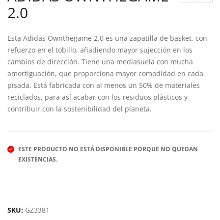
2.0
EEB
DID
OK
AS
LITE
GR
Esta Adidas Ownthegame 2.0 es una zapatilla de basket, con
refuerzo en el tobillo, añadiendo mayor sujección en los
PLU
AN
cambios de dirección. Tiene una mediasuela con mucha
S
D
amortiguación, que proporciona mayor comodidad en cada
3.0
CO
pisada. Está fabricada con al menos un 50% de materiales
URT
reciclados, para así acabar con los residuos plásticos y
I
contribuir con la sostenibilidad del planeta.
ESTE PRODUCTO NO ESTÁ DISPONIBLE PORQUE NO QUEDAN
EXISTENCIAS.
SKU:
GZ3381