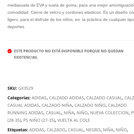
E
mediasuela de EVA y suela de goma, para una mejor amortiguació
D
comodidad. Cierre de velcro y cordones elásticos. Es un diseño c
E
ligero, para el disfrute de los niños, en la práctica de cualquier tip
deportes.
ESTE PRODUCTO NO ESTÁ DISPONIBLE PORQUE NO QUEDAN
EXISTENCIAS.
SKU:
GX3529
Categorías:
ADIDAS
,
CALZADO ADIDAS
,
CALZADO CASUAL
,
CAL
CASUAL ADIDAS
,
CALZADO NIÑA
,
CALZADO NIÑO
,
CALZADO
RUNNING ADIDAS
,
CASUAL
,
NIÑA
,
NIÑO
,
NUEVA COLECCION
,
P
(28-35)
,
PS NIÑO (27-35)
,
VUELTA AL COLE
Etiquetas:
ADIDAS
,
CALZADO
,
CASUAL
,
NEGRO
,
NIÑA
,
NIÑO
,