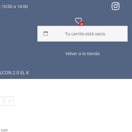
 10:00 a 14:00
0
Tu carrito está vacío.
Volver a la tienda
CON 2.0 EL K
M
HA
A
NCL
AV
A
, con