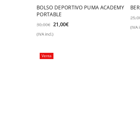
BOLSO DEPORTIVO PUMA ACADEMY
BER
PORTABLE
25,0
El
El
21,00
€
30,00
€
(IVA i
precio
precio
S
(IVA incl.)
original
actual
Añadir al carrito
era:
es:
30,00€.
21,00€.
Venta