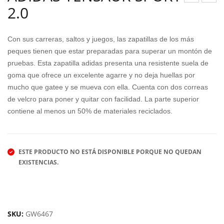
2.0
DID
UM
AS
A
TEN
EV
Con sus carreras, saltos y juegos, las zapatillas de los más
SAU
OL
peques tienen que estar preparadas para superar un montón de
pruebas. Esta zapatilla adidas presenta una resistente suela de
R
VE
goma que ofrece un excelente agarre y no deja huellas por
SP
RU
mucho que gatee y se mueva con ella. Cuenta con dos correas
OR
N
de velcro para poner y quitar con facilidad. La parte superior
T
ME
contiene al menos un 50% de materiales reciclados.
2.0
SH
ESTE PRODUCTO NO ESTÁ DISPONIBLE PORQUE NO QUEDAN
EXISTENCIAS.
SKU:
GW6467