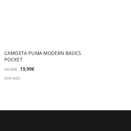
CAMISETA PUMA MODERN BASICS
POCKET
El
El
19,99
€
30,00
€
precio
precio
(IVA incl.)
original
actual
era:
es:
30,00€.
19,99€.