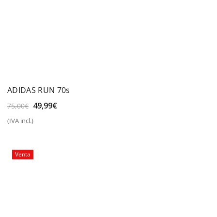
ADIDAS RUN 70s
El
El
49,99
€
75,00
€
precio
precio
(IVA incl.)
original
actual
era:
es:
75,00€.
49,99€.
Venta