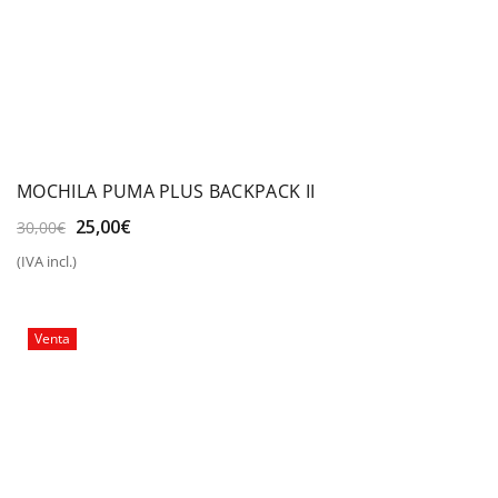
MOCHILA PUMA PLUS BACKPACK II
El
El
25,00
€
30,00
€
precio
precio
(IVA incl.)
original
actual
era:
es:
30,00€.
25,00€.
Venta