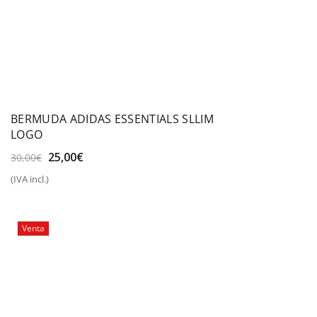
BERMUDA ADIDAS ESSENTIALS SLLIM
LOGO
El
El
25,00
€
30,00
€
precio
precio
(IVA incl.)
original
actual
era:
es:
30,00€.
25,00€.
Venta