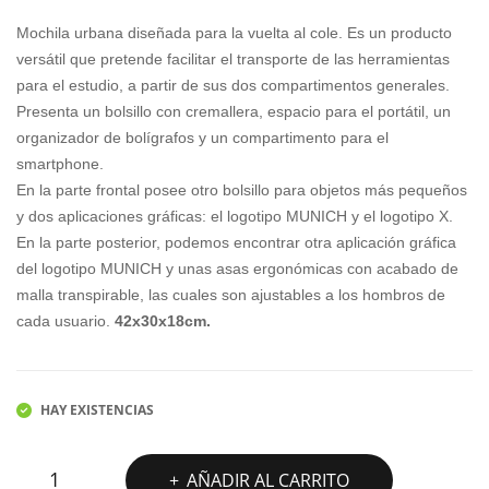
original
actual
NIC
GM
Mochila urbana diseñada para la vuelta al cole. Es un producto
H
500
era:
es:
versátil que pretende facilitar el transporte de las herramientas
BAC
WL
para el estudio, a partir de sus dos compartimentos generales.
40,00€.
25,00€.
KPA
2
Presenta un bolsillo con cremallera, espacio para el portátil, un
organizador de bolígrafos y un compartimento para el
CK
smartphone.
SLI
En la parte frontal posee otro bolsillo para objetos más pequeños
M
y dos aplicaciones gráficas: el logotipo MUNICH y el logotipo X.
En la parte posterior, podemos encontrar otra aplicación gráfica
del logotipo MUNICH y unas asas ergonómicas con acabado de
malla transpirable, las cuales son ajustables a los hombros de
cada usuario.
42x30x18cm.
HAY EXISTENCIAS
MOCHILA
AÑADIR AL CARRITO