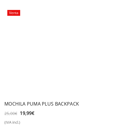
Venta
MOCHILA PUMA PLUS BACKPACK
El
El
19,99
€
25,00
€
precio
precio
(IVA incl.)
original
actual
era:
es: