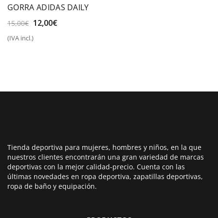
GORRA ADIDAS DAILY
El
El
12,00
€
15,00
€
precio
precio
(IVA incl.)
original
actual
era:
es:
15,00€.
12,00€.
Tienda deportiva para mujeres, hombres y niños, en la que
nuestros clientes encontrarán una gran variedad de marcas
deportivas con la mejor calidad-precio. Cuenta con las
últimas novedades en ropa deportiva, zapatillas deportivas,
ropa de baño y equipación.