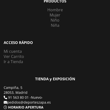
PRODUCTOS
Hombre
Mujer
Niño
Niña
ACCESO RÁPIDO
Mi cuenta
Ver Carrito
Ir a Tienda
TIENDA y EXPOSICIÓN
Campiña, 5
28053, Madrid
91 563 80 01 -Nuevo-
pedidos@deporteszapa.es
HORARIO APERTURA