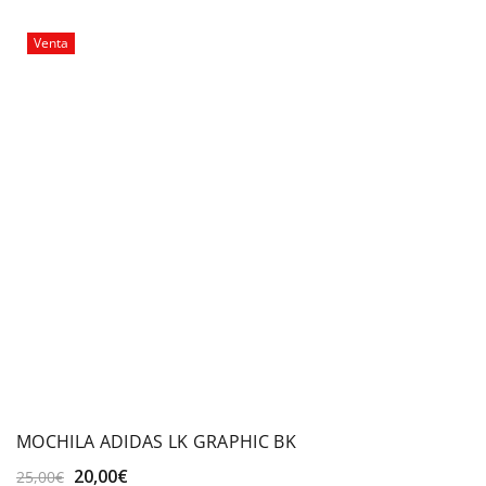
25,00€.
19,99€.
Venta
MOCHILA ADIDAS LK GRAPHIC BK
El
El
20,00
€
25,00
€