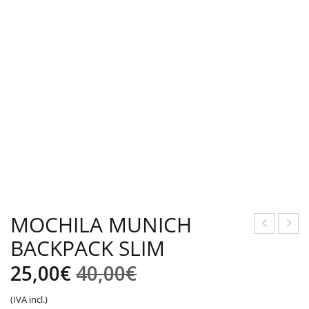
MOCHILA MUNICH
BACKPACK SLIM
OC
EW
HIL
BAL
El
El
25,00
€
40,00
€
A
AN
precio
precio
(IVA incl.)
MU
CE