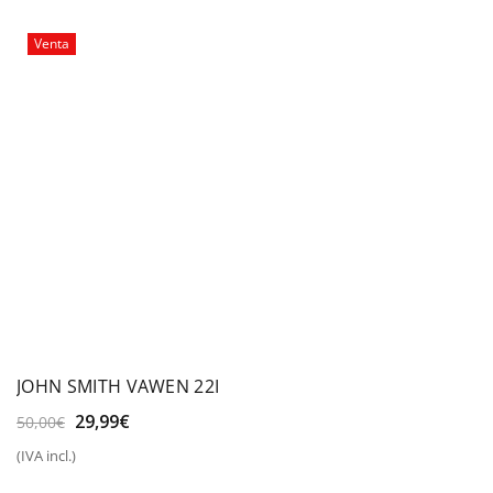
70,00€.
49,99€.
Venta
JOHN SMITH VAWEN 22I
El
El
29,99
€
50,00
€
precio
precio
(IVA incl.)
original
actual
era:
es: