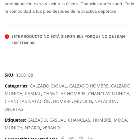
amortiguación extra y lucir a la última. Chanclas aprés sport. Toda
BO
VER
la comodidad a tus pies después de la practica deportiva.
K
AN
IDE
O
NTI
ADI
ESTE PRODUCTO NO ESTÁ DISPONIBLE PORQUE NO QUEDAN
TY
DAS
EXISTENCIAS.
ESS
ENT
IAL
S
SKU:
4300188
Categorías:
CALZADO CASUAL
,
CALZADO HOMBRE
,
CALZADO
MUNICH
,
CASUAL
,
CHANCLAS HOMBRE
,
CHANCLAS MUNICH
,
CHANCLAS NATACIÓN
,
HOMBRE
,
MUNICH
,
NATACION
,
OFERTAS
Etiquetas:
CALZADO
,
CASUAL
,
CHANCLAS
,
HOMBRE
,
MODA
,
MUNICH
,
NEGRO
,
VERANO