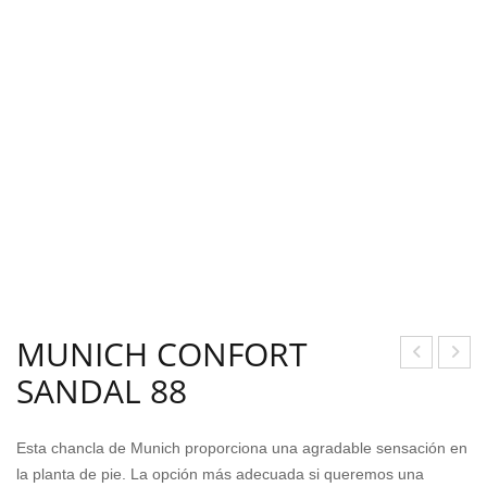
MUNICH CONFORT
SANDAL 88
ER
ONJ
MU
UN
DA
TO
Esta chancla de Munich proporciona una agradable sensación en
REE
DE
la planta de pie. La opción más adecuada si queremos una