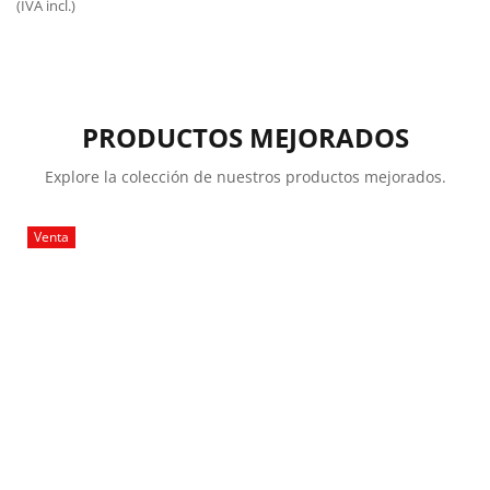
(IVA incl.)
original
actual
era:
es:
35,00€.
25,00€.
PRODUCTOS MEJORADOS
Explore la colección de nuestros productos mejorados.
Venta