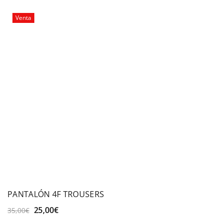
50,00€.
29,99€.
Venta
PANTALÓN 4F TROUSERS
El
El
25,00
€
35,00
€
precio
precio