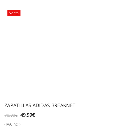
era:
es:
30,00€.
25,00€.
Venta
ZAPATILLAS ADIDAS BREAKNET
El
El
49,99
€
70,00
€
precio
precio
(IVA incl.)
original
actual
era:
es: