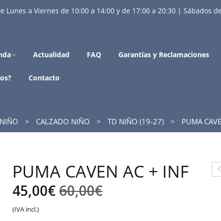
e Lunes a Viernes de 10:00 a 14:00 y de 17:00 a 20:30 | Sábados de
nda
Actualidad
FAQ
Garantías y Reclamaciones
os?
Contacto
NIÑO
CALZADO NIÑO
TD NIÑO (19-27)
PUMA CAVEN
PUMA CAVEN AC + INF
K
El
El
45,00
€
60,00
€
H
precio
precio
(IVA incl.)
S