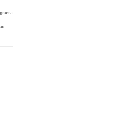
O
BO
K
BS
 gruesa
Q
SQ
EA
UA
que
D
D
R
TO
UG
H
TAL
K