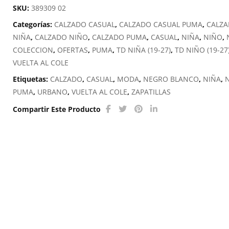
INF
SKU:
389309 02
cantidad
Categorías:
CALZADO CASUAL
,
CALZADO CASUAL PUMA
,
CALZ
NIÑA
,
CALZADO NIÑO
,
CALZADO PUMA
,
CASUAL
,
NIÑA
,
NIÑO
,
COLECCION
,
OFERTAS
,
PUMA
,
TD NIÑA (19-27)
,
TD NIÑO (19-27
VUELTA AL COLE
Etiquetas:
CALZADO
,
CASUAL
,
MODA
,
NEGRO BLANCO
,
NIÑA
,
PUMA
,
URBANO
,
VUELTA AL COLE
,
ZAPATILLAS
Compartir Este Producto