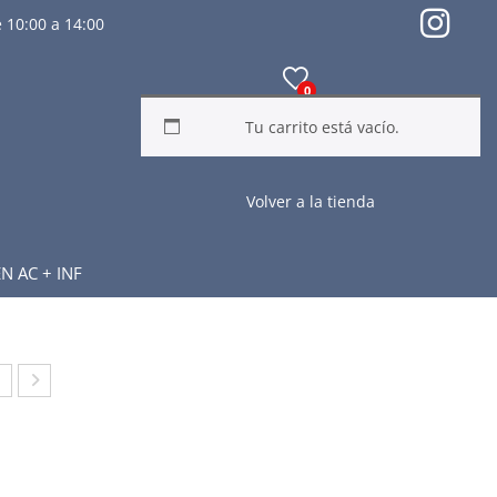
 10:00 a 14:00
0
Tu carrito está vacío.
Volver a la tienda
 AC + INF
EC
KEC
ER
HER
S