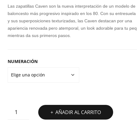
original
actual
W
Las zapatillas Caven son la nueva interpretación de un modelo de
R
era:
es:
baloncesto más progresivo inspirado en los 80. Con su entresuela
S
y sus superposiciones texturizadas, las Caven destacan por una
60,00€.
45,00€.
U
apariencia renovada pero atemporal, un look adorable para tu pe
mientras da sus primeros pasos.
S
NUMERACIÓN
PUMA
AÑADIR AL CARRITO
CAVEN
AC
+