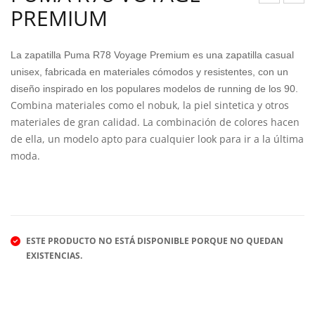
PREMIUM
UM
ITE
A X-
PLU
RAY
S
La zapatilla Puma R78 Voyage Premium es una zapatilla casual
SPE
3.0
unisex, fabricada en materiales cómodos y resistentes, con un
diseño inspirado en los populares modelos de running de los 90.
ED
Combina materiales como el nobuk, la piel sintetica y otros
AC
materiales de gran calidad. La combinación de colores hacen
INF
de ella, un modelo apto para cualquier look para ir a la última
moda.
ESTE PRODUCTO NO ESTÁ DISPONIBLE PORQUE NO QUEDAN
EXISTENCIAS.