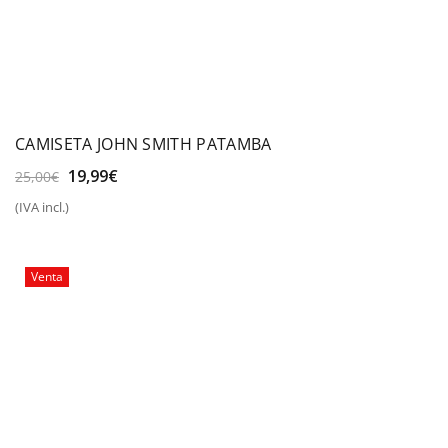
CAMISETA JOHN SMITH PATAMBA
El
El
19,99
€
25,00
€
precio
precio
(IVA incl.)
original
actual
era:
es:
25,00€.
19,99€.
Venta