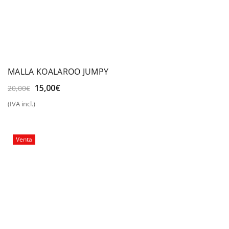
MALLA KOALAROO JUMPY
El
El
15,00
€
20,00
€
precio
precio
(IVA incl.)
original
actual
era:
es:
20,00€.
15,00€.
Venta