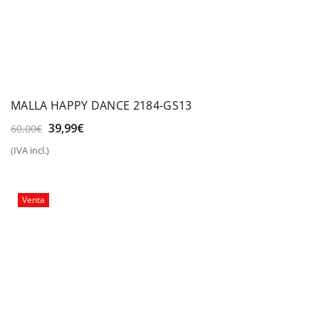
MALLA HAPPY DANCE 2184-GS13
El
El
39,99
€
60,00
€
precio
precio
(IVA incl.)
original
actual
era:
es:
60,00€.
39,99€.
Venta