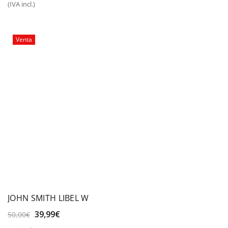
(IVA incl.)
original
actual
era:
es:
30,00€.
25,00€.
Venta
JOHN SMITH LIBEL W
El
El
39,99
€
50,00
€
precio
precio