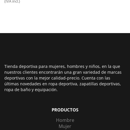
(IVA incl.)
original
actual
era:
es:
50,00€.
39,99€.
Tienda deportiva para mujeres, hombres y niños, en la que
nuestros clientes encontrarán una gran variedad de marcas
deportivas con la mejor calidad-precio. Cuenta con las
últimas novedades en ropa deportiva, zapatillas deportivas,
ropa de baño y equipación.
PRODUCTOS
Hombre
Mujer