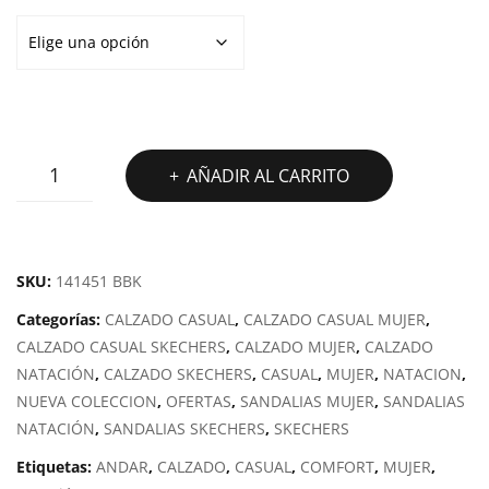
SANDALIA
AÑADIR AL CARRITO
SKECHERS
GO
WALK
FLEX
SKU:
141451 BBK
SANDAL
Categorías:
CALZADO CASUAL
,
CALZADO CASUAL MUJER
,
-
CALZADO CASUAL SKECHERS
,
CALZADO MUJER
,
CALZADO
SUBLIME
NATACIÓN
,
CALZADO SKECHERS
,
CASUAL
,
MUJER
,
NATACION
,
cantidad
NUEVA COLECCION
,
OFERTAS
,
SANDALIAS MUJER
,
SANDALIAS
NATACIÓN
,
SANDALIAS SKECHERS
,
SKECHERS
Etiquetas:
ANDAR
,
CALZADO
,
CASUAL
,
COMFORT
,
MUJER
,