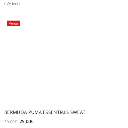
(IVA incl.)
original
actual
era:
es:
30,00€.
25,00€.
Venta
BERMUDA PUMA ESSENTIALS SWEAT
El
El
25,00
€
30,00
€
precio
precio