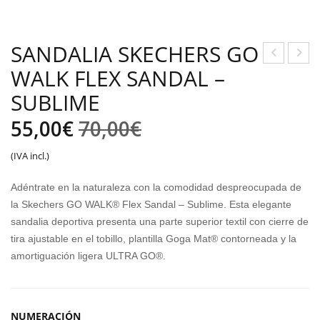
SANDALIA SKECHERS GO
WALK FLEX SANDAL –
APA
APA
TILL
TILL
SUBLIME
AS
AS
El
El
55,00
€
70,00
€
J’HA
MU
precio
precio
YBE
NIC
(IVA incl.)
R
H
original
actual
Adéntrate en la naturaleza con la comodidad despreocupada de
RAC
MA
era:
es:
la Skechers GO WALK® Flex Sandal – Sublime. Esta elegante
ER
MB
sandalia deportiva presenta una parte superior textil con cierre de
70,00€.
55,00€.
100
A
tira ajustable en el tobillo, plantilla Goga Mat® contorneada y la
09
amortiguación ligera ULTRA GO®.
NUMERACIÓN