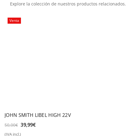
Explore la colección de nuestros productos relacionados.
Venta
JOHN SMITH LIBEL HIGH 22V
El
El
39,99
€
50,00
€
precio
precio
(IVA incl.)