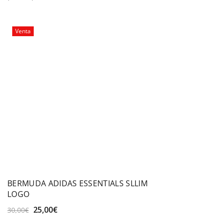
original
actual
era:
es:
50,00€.
39,99€.
Venta
BERMUDA ADIDAS ESSENTIALS SLLIM
LOGO
El
El
25,00
€
30,00
€
precio
precio