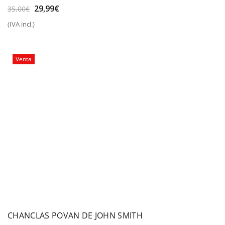
El
El
29,99
€
35,00
€
precio
precio
(IVA incl.)
original
actual
era:
es:
35,00€.
29,99€.
Venta
CHANCLAS POVAN DE JOHN SMITH