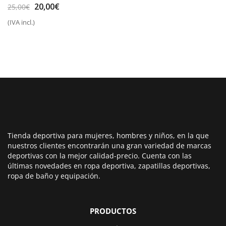
El
El
20,00
€
25,00
€
precio
precio
(IVA incl.)
original
actual
era:
es:
25,00€.
20,00€.
Tienda deportiva para mujeres, hombres y niños, en la que
nuestros clientes encontrarán una gran variedad de marcas
deportivas con la mejor calidad-precio. Cuenta con las
últimas novedades en ropa deportiva, zapatillas deportivas,
ropa de baño y equipación.
PRODUCTOS