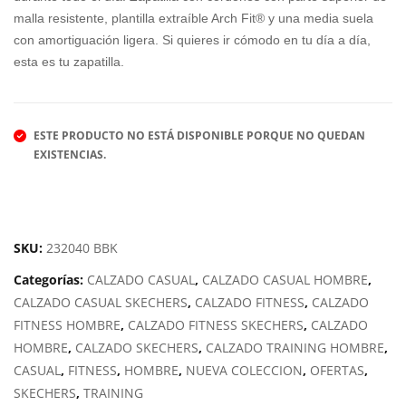
WA
S
malla resistente, plantilla extraíble Arch Fit® y una media suela
VE
FO
con amortiguación ligera. Si quieres ir cómodo en tu día a día,
SKY
AMI
esta es tu zapatilla.
RIS
ES
E 3
HYP
NO-
ESTE PRODUCTO NO ESTÁ DISPONIBLE PORQUE NO QUEDAN
SPL
EXISTENCIAS.
ASH
SOL
ZO
SKU:
232040 BBK
Categorías:
CALZADO CASUAL
,
CALZADO CASUAL HOMBRE
,
CALZADO CASUAL SKECHERS
,
CALZADO FITNESS
,
CALZADO
FITNESS HOMBRE
,
CALZADO FITNESS SKECHERS
,
CALZADO
HOMBRE
,
CALZADO SKECHERS
,
CALZADO TRAINING HOMBRE
,
CASUAL
,
FITNESS
,
HOMBRE
,
NUEVA COLECCION
,
OFERTAS
,
SKECHERS
,
TRAINING