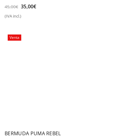
El
El
35,00
€
45,00
€
precio
precio
(IVA incl.)
original
actual
era:
es:
45,00€.
35,00€.
Venta
BERMUDA PUMA REBEL