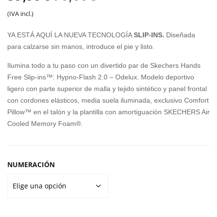
S
ARE
precio
precio
(IVA incl.)
SLI
IA
original
actual
P-
03
YA ESTÁ AQUÍ LA NUEVA TECNOLOGÍA
SLIP-INS.
Diseñada
INS
era:
es:
para calzarse sin manos, introduce el pie y listo.
SU
70,00€.
59,99€.
Ilumina todo a tu paso con un divertido par de Skechers Hands
MM
Free Slip-ins™: Hypno-Flash 2.0 – Odelux. Modelo deportivo
ITS
ligero con parte superior de malla y tejido sintético y panel frontal
HIG
con cordones elásticos, media suela iluminada, exclusivo Comfort
H
Pillow™ en el talón y la plantilla con amortiguación SKECHERS Air
RA
Cooled Memory Foam®.
NG
E
NUMERACIÓN