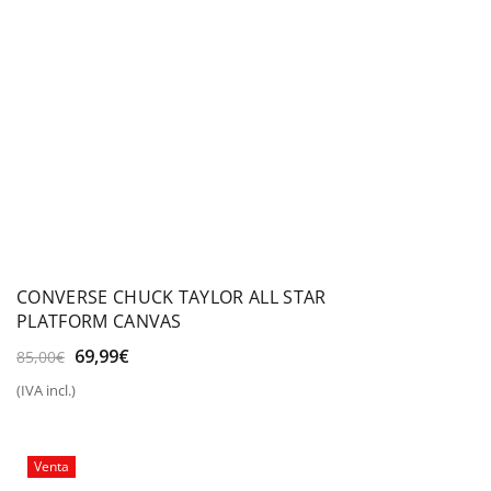
CONVERSE CHUCK TAYLOR ALL STAR
PLATFORM CANVAS
El
El
69,99
€
85,00
€
precio
precio
(IVA incl.)
original
actual
era:
es:
85,00€.
69,99€.
Venta