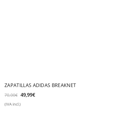
ZAPATILLAS ADIDAS BREAKNET
El
El
49,99
€
70,00
€
precio
precio
(IVA incl.)
original
actual
era:
es:
70,00€.
49,99€.