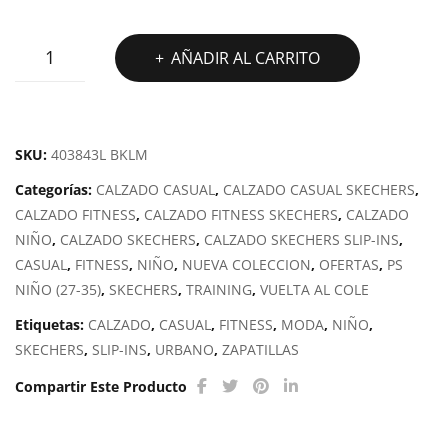
SKECHERS
AÑADIR AL CARRITO
SLIP-
INS
HYPNO-
FLASH
SKU:
403843L BKLM
2.0
Categorías:
CALZADO CASUAL
,
CALZADO CASUAL SKECHERS
,
ODELUX
CALZADO FITNESS
,
CALZADO FITNESS SKECHERS
,
CALZADO
cantidad
NIÑO
,
CALZADO SKECHERS
,
CALZADO SKECHERS SLIP-INS
,
CASUAL
,
FITNESS
,
NIÑO
,
NUEVA COLECCION
,
OFERTAS
,
PS
NIÑO (27-35)
,
SKECHERS
,
TRAINING
,
VUELTA AL COLE
Etiquetas:
CALZADO
,
CASUAL
,
FITNESS
,
MODA
,
NIÑO
,
SKECHERS
,
SLIP-INS
,
URBANO
,
ZAPATILLAS
Compartir Este Producto