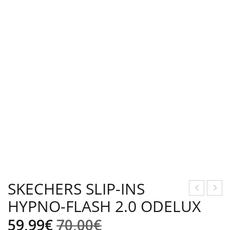
SKECHERS SLIP-INS
HYPNO-FLASH 2.0 ODELUX
KEC
UNI
HER
CH
El
El
59,99
€
70,00
€