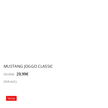
MUSTANG JOGGO CLASSIC
El
El
29,99
€
50,00
€
precio
precio
(IVA incl.)
original
actual
era:
es:
50,00€.
29,99€.
Venta