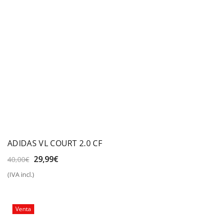
ADIDAS VL COURT 2.0 CF
El
El
29,99
€
40,00
€
precio
precio
(IVA incl.)
original
actual
era:
es:
40,00€.
29,99€.
Venta