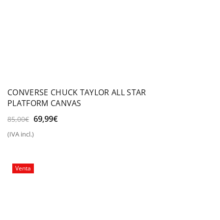
CONVERSE CHUCK TAYLOR ALL STAR
PLATFORM CANVAS
El
El
69,99
€
85,00
€
precio
precio
(IVA incl.)
original
actual
era:
es:
85,00€.
69,99€.
Venta