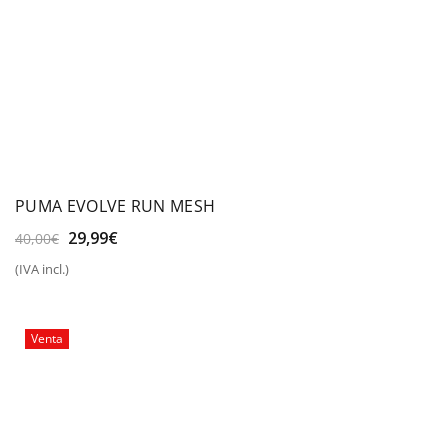
PUMA EVOLVE RUN MESH
El
El
29,99
€
40,00
€
precio
precio
(IVA incl.)
original
actual
era:
es:
40,00€.
29,99€.
Venta