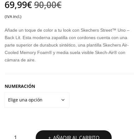
El
El
69,99
€
90,00
€
S
S
precio
precio
(IVA incl.)
MA
SLI
original
actual
X
P-
Añade un toque de color a tu look con Skechers Street™ Uno –
CUS
INS
era:
es:
Back Lit. Esta moderna zapatilla con cordones cuenta con una
HIO
SU
parte superior de durabuck sintético, una plantilla Skechers Air-
90,00€.
69,99€.
NIN
MM
Cooled Memory Foam® y media suela visible Skech-Air® con
cámara de aire.
G
ITS
ELIT
HIG
E
H
NUMERACIÓN
RA
NG
E
SKECHERS
AÑADIR AL CARRITO