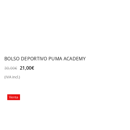
BOLSO DEPORTIVO PUMA ACADEMY
El
El
21,00
€
30,00
€
precio
precio
(IVA incl.)
original
actual
era:
es:
30,00€.
21,00€.
Venta