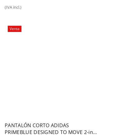
precio
precio
(IVA incl.)
original
actual
era:
es:
30,00€.
25,00€.
Venta
PANTALÓN CORTO ADIDAS
PRIMEBLUE DESIGNED TO MOVE 2-in-1