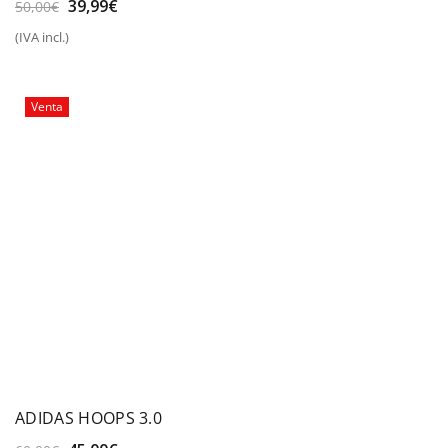
El
El
39,99
€
50,00
€
precio
precio
(IVA incl.)
original
actual
era:
es:
50,00€.
39,99€.
Venta
ADIDAS HOOPS 3.0