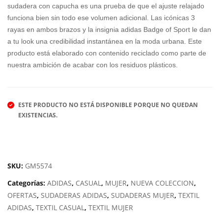
sudadera con capucha es una prueba de que el ajuste relajado
L
TEC
funciona bien sin todo ese volumen adicional. Las icónicas 3
HFI
rayas en ambos brazos y la insignia adidas Badge of Sport le dan
T
a tu look una credibilidad instantánea en la moda urbana. Este
producto está elaborado con contenido reciclado como parte de
nuestra ambición de acabar con los residuos plásticos.
ESTE PRODUCTO NO ESTÁ DISPONIBLE PORQUE NO QUEDAN
EXISTENCIAS.
SKU:
GM5574
Categorías:
ADIDAS
,
CASUAL
,
MUJER
,
NUEVA COLECCION
,
OFERTAS
,
SUDADERAS ADIDAS
,
SUDADERAS MUJER
,
TEXTIL
ADIDAS
,
TEXTIL CASUAL
,
TEXTIL MUJER