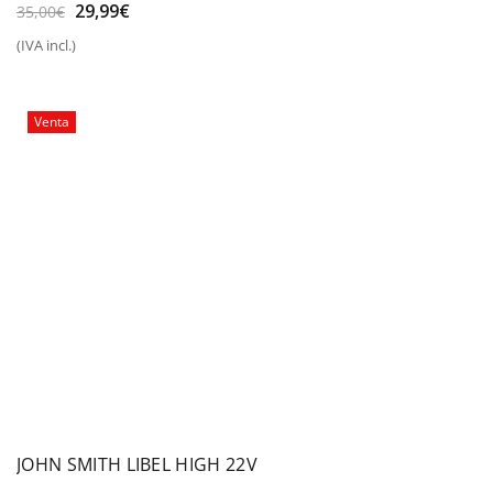
SPORT
El
El
29,99
€
35,00
€
precio
precio
(IVA incl.)
original
actual
era:
es:
35,00€.
29,99€.
Venta
JOHN SMITH LIBEL HIGH 22V