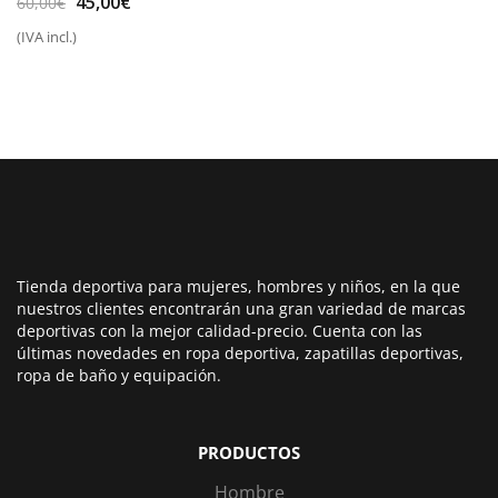
El
El
45,00
€
60,00
€
precio
precio
(IVA incl.)
original
actual
era:
es:
60,00€.
45,00€.
Tienda deportiva para mujeres, hombres y niños, en la que
nuestros clientes encontrarán una gran variedad de marcas
deportivas con la mejor calidad-precio. Cuenta con las
últimas novedades en ropa deportiva, zapatillas deportivas,
ropa de baño y equipación.
PRODUCTOS
Hombre