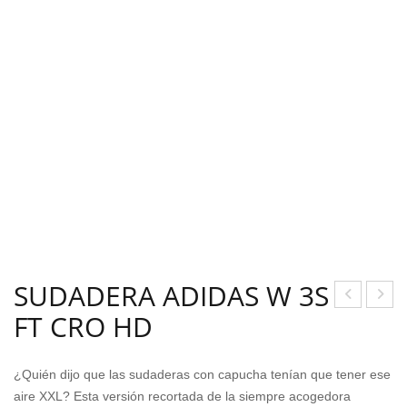
SUDADERA ADIDAS W 3S
FT CRO HD
HAY
ALL
BER
A
CH
ADI
¿Quién dijo que las sudaderas con capucha tenían que tener ese
ARE
DAS
aire XXL? Esta versión recortada de la siempre acogedora