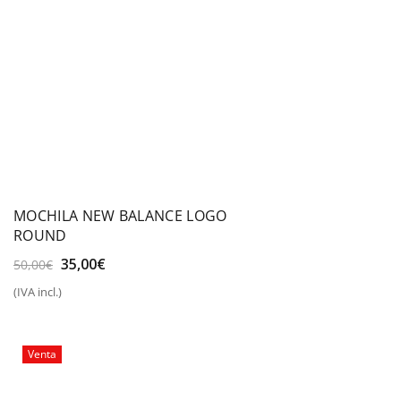
MOCHILA NEW BALANCE LOGO
ROUND
El
El
35,00
€
50,00
€
precio
precio
(IVA incl.)
original
actual
era:
es:
50,00€.
35,00€.
Venta