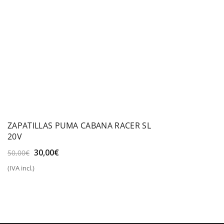
ZAPATILLAS PUMA CABANA RACER SL
20V
El
El
30,00
€
50,00
€
precio
precio
(IVA incl.)
original
actual
era:
es:
50,00€.
30,00€.