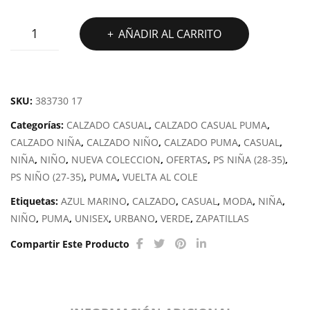
ZAPATILLA
AÑADIR AL CARRITO
PUMA
CABANA
RACER
SL
SKU:
383730 17
20
Categorías:
CALZADO CASUAL
,
CALZADO CASUAL PUMA
,
V
CALZADO NIÑA
,
CALZADO NIÑO
,
CALZADO PUMA
,
CASUAL
,
PS
NIÑA
,
NIÑO
,
NUEVA COLECCION
,
OFERTAS
,
PS NIÑA (28-35)
,
cantidad
PS NIÑO (27-35)
,
PUMA
,
VUELTA AL COLE
Etiquetas:
AZUL MARINO
,
CALZADO
,
CASUAL
,
MODA
,
NIÑA
,
NIÑO
,
PUMA
,
UNISEX
,
URBANO
,
VERDE
,
ZAPATILLAS
Compartir Este Producto