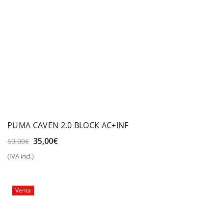
PUMA CAVEN 2.0 BLOCK AC+INF
El
El
35,00
€
50,00
€
precio
precio
(IVA incl.)
original
actual
era:
es:
50,00€.
35,00€.
Venta