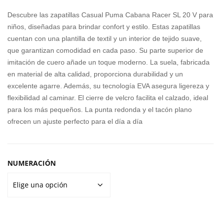
original
actual
MA
MA
Descubre las zapatillas Casual Puma Cabana Racer SL 20 V para
CLA
SQ
era:
es:
niños, diseñadas para brindar confort y estilo. Estas zapatillas
SSI
UA
cuentan con una plantilla de textil y un interior de tejido suave,
55,00€.
35,00€.
C
D
que garantizan comodidad en cada paso. Su parte superior de
imitación de cuero añade un toque moderno. La suela, fabricada
HO
CRE
en material de alta calidad, proporciona durabilidad y un
OD
W
excelente agarre. Además, su tecnología EVA asegura ligereza y
ED
flexibilidad al caminar. El cierre de velcro facilita el calzado, ideal
TRA
para los más pequeños. La punta redonda y el tacón plano
CKS
ofrecen un ajuste perfecto para el día a día
UIT
NUMERACIÓN