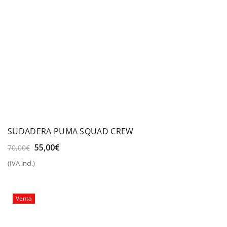
SUDADERA PUMA SQUAD CREW
El
El
55,00
€
70,00
€
precio
precio
(IVA incl.)
original
actual
era:
es:
70,00€.
55,00€.
Venta