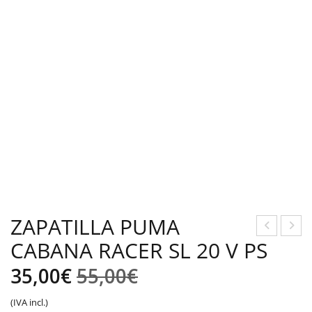
ZAPATILLA PUMA
CABANA RACER SL 20 V PS
HA
UD
ND
ADE
El
El
35,00
€
55,00
€
AL
RA
precio
precio
(IVA incl.)
PU
PU