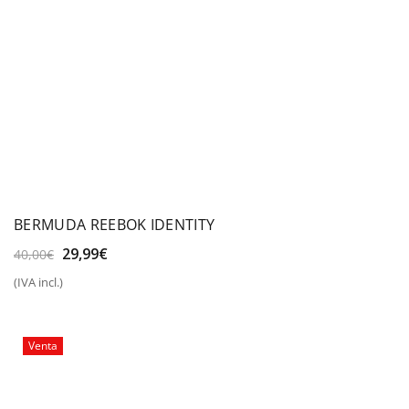
BERMUDA REEBOK IDENTITY
El
El
29,99
€
40,00
€
precio
precio
(IVA incl.)
original
actual
era:
es:
40,00€.
29,99€.
Venta