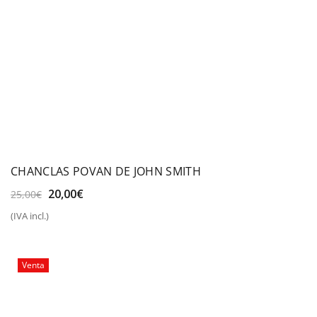
CHANCLAS POVAN DE JOHN SMITH
El
El
20,00
€
25,00
€
precio
precio
(IVA incl.)
original
actual
era:
es:
25,00€.
20,00€.
Venta