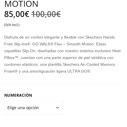
MOTION
AL
A
El
El
85,00
€
100,00
€
NIÑ
PU
precio
precio
O
MA
(IVA incl.)
PU
YO
original
actual
Disfruta de un confort elegante y flexible con Skechers Hands
MA
GA
era:
es:
Free Slip-Ins®: GO WALK® Flex – Smooth Motion. Estas
MIN
STU
zapatillas Slip-On, diseñadas con nuestro sistema exclusivo Heel
100,00€.
85,00€.
ICA
DIO
Pillow™, cuentan con una parte superior de piel sintética con
TS
TWI
cordones elásticos, una plantilla Skechers Air-Cooled Memory
ESS
ST
Foam® y una amortiguación ligera ULTRA GO®.
ENT
IAL
S
NUMERACIÓN
CRE
W