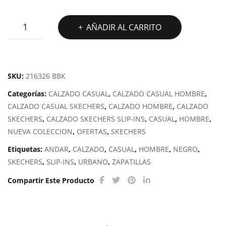
ZAPATILLA
AÑADIR AL CARRITO
SKECHERS
GO
WALK
FLEX
SKU:
216326 BBK
SMOOTH
Categorías:
CALZADO CASUAL
,
CALZADO CASUAL HOMBRE
,
MOTION
CALZADO CASUAL SKECHERS
,
CALZADO HOMBRE
,
CALZADO
cantidad
SKECHERS
,
CALZADO SKECHERS SLIP-INS
,
CASUAL
,
HOMBRE
,
NUEVA COLECCION
,
OFERTAS
,
SKECHERS
Etiquetas:
ANDAR
,
CALZADO
,
CASUAL
,
HOMBRE
,
NEGRO
,
SKECHERS
,
SLIP-INS
,
URBANO
,
ZAPATILLAS
Compartir Este Producto