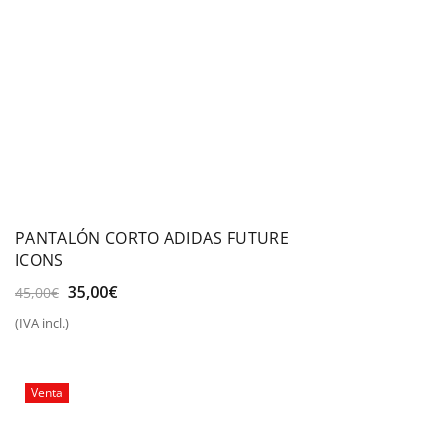
PANTALÓN CORTO ADIDAS FUTURE
ICONS
El
El
35,00
€
45,00
€
precio
precio
(IVA incl.)
original
actual
era:
es:
45,00€.
35,00€.
Venta