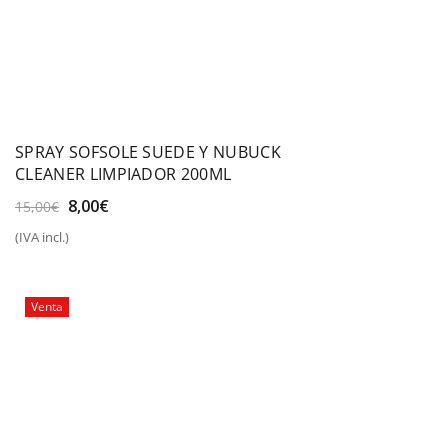
SPRAY SOFSOLE SUEDE Y NUBUCK
CLEANER LIMPIADOR 200ML
El
El
8,00
€
15,00
€
precio
precio
(IVA incl.)
original
actual
era:
es:
15,00€.
8,00€.
Venta