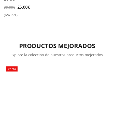
El
El
25,00
€
30,00
€
precio
precio
(IVA incl.)
original
actual
era:
es:
30,00€.
25,00€.
PRODUCTOS MEJORADOS
Explore la colección de nuestros productos mejorados.
Venta