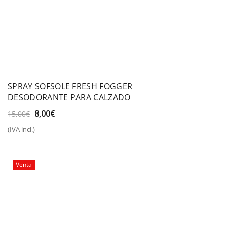
SPRAY SOFSOLE FRESH FOGGER
DESODORANTE PARA CALZADO
El
El
8,00
€
15,00
€
precio
precio
(IVA incl.)
original
actual
era:
es:
15,00€.
8,00€.
Venta