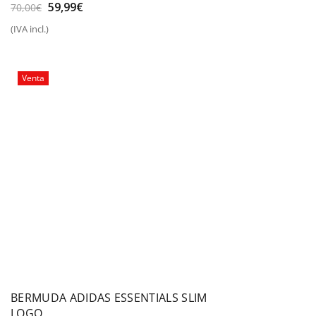
El
El
59,99
€
70,00
€
precio
precio
(IVA incl.)
original
actual
era:
es:
70,00€.
59,99€.
Venta
BERMUDA ADIDAS ESSENTIALS SLIM
LOGO