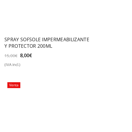
SPRAY SOFSOLE IMPERMEABILIZANTE
Y PROTECTOR 200ML
El
El
8,00
€
15,00
€
precio
precio
(IVA incl.)
original
actual
era:
es:
15,00€.
8,00€.
Venta