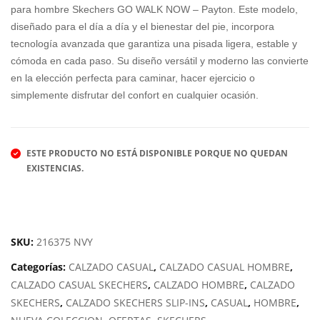
MIZ
REE
para hombre Skechers GO WALK NOW – Payton. Este modelo,
diseñado para el día a día y el bienestar del pie, incorpora
UN
BO
tecnología avanzada que garantiza una pisada ligera, estable y
O
K
cómoda en cada paso. Su diseño versátil y moderno las convierte
AR
CO
en la elección perfecta para caminar, hacer ejercicio o
MG
URT
simplemente disfrutar del confort en cualquier ocasión.
UA
AD
RD
VA
TEA
NCE
ESTE PRODUCTO NO ESTÁ DISPONIBLE PORQUE NO QUEDAN
EXISTENCIAS.
M
ME
N´S
SKU:
216375 NVY
Categorías:
CALZADO CASUAL
,
CALZADO CASUAL HOMBRE
,
CALZADO CASUAL SKECHERS
,
CALZADO HOMBRE
,
CALZADO
SKECHERS
,
CALZADO SKECHERS SLIP-INS
,
CASUAL
,
HOMBRE
,