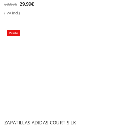
El
El
29,99
€
50,00
€
precio
precio
(IVA incl.)
original
actual
era:
es:
50,00€.
29,99€.
Venta
ZAPATILLAS ADIDAS COURT SILK