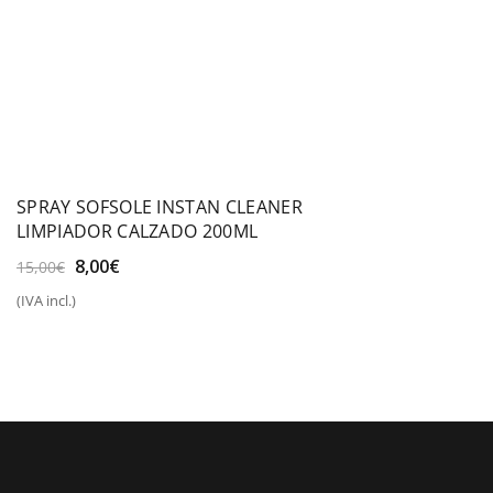
SPRAY SOFSOLE INSTAN CLEANER
LIMPIADOR CALZADO 200ML
El
El
8,00
€
15,00
€
precio
precio
(IVA incl.)
original
actual
era:
es:
15,00€.
8,00€.