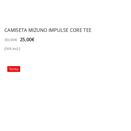
CAMISETA MIZUNO IMPULSE CORE TEE
El
El
25,00
€
30,00
€
precio
precio
(IVA incl.)
original
actual
era:
es:
30,00€.
25,00€.
Venta