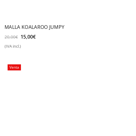
MALLA KOALAROO JUMPY
El
El
15,00
€
20,00
€
precio
precio
(IVA incl.)
original
actual
era:
es:
20,00€.
15,00€.
Venta