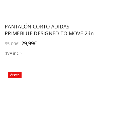
PANTALÓN CORTO ADIDAS
PRIMEBLUE DESIGNED TO MOVE 2-in-1
SPORT
El
El
29,99
€
35,00
€
precio
precio
(IVA incl.)
original
actual
era:
es:
35,00€.
29,99€.
Venta