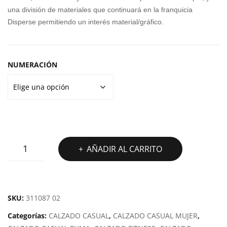
una división de materiales que continuará en la franquicia
Disperse permitiendo un interés material/gráfico.
NUMERACIÓN
ZAPATILLAS
AÑADIR AL CARRITO
TRAINING
MUJER
PUMA
DISPERSE
SKU:
311087 02
XT
Categorías:
CALZADO CASUAL
,
CALZADO CASUAL MUJER
,
4