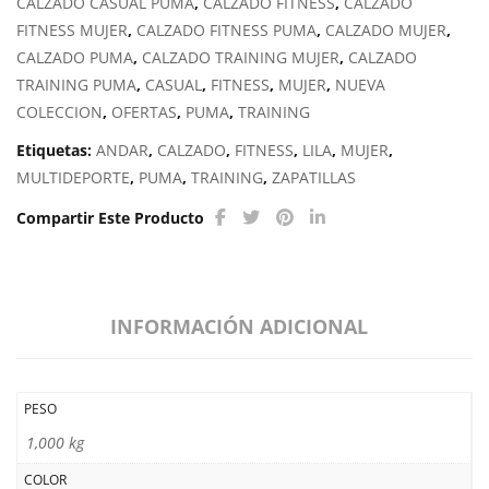
CALZADO CASUAL PUMA
,
CALZADO FITNESS
,
CALZADO
WNS
FITNESS MUJER
,
CALZADO FITNESS PUMA
,
CALZADO MUJER
,
LACE
CALZADO PUMA
,
CALZADO TRAINING MUJER
,
CALZADO
PACK
TRAINING PUMA
,
CASUAL
,
FITNESS
,
MUJER
,
NUEVA
cantidad
COLECCION
,
OFERTAS
,
PUMA
,
TRAINING
Etiquetas:
ANDAR
,
CALZADO
,
FITNESS
,
LILA
,
MUJER
,
MULTIDEPORTE
,
PUMA
,
TRAINING
,
ZAPATILLAS
Compartir Este Producto
INFORMACIÓN ADICIONAL
PESO
1,000 kg
COLOR