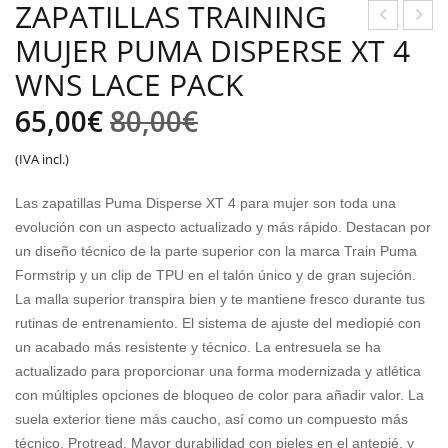
ZAPATILLAS TRAINING
MUJER PUMA DISPERSE XT 4
APA
APA
TILL
TILL
WNS LACE PACK
AS
AS
El
El
65,00
€
80,00
€
HO
HO
precio
precio
MB
MB
(IVA incl.)
RE
RE
original
actual
Las zapatillas Puma Disperse XT 4 para mujer son toda una
PU
PU
era:
es:
evolución con un aspecto actualizado y más rápido. Destacan por
MA
MA
un diseño técnico de la parte superior con la marca Train Puma
80,00€.
65,00€.
DA
R78
Formstrip y un clip de TPU en el talón único y de gran sujeción.
RTE
WI
La malla superior transpira bien y te mantiene fresco durante tus
R
ND
rutinas de entrenamiento. El sistema de ajuste del mediopié con
un acabado más resistente y técnico. La entresuela se ha
PR
MU
actualizado para proporcionar una forma modernizada y atlética
O
con múltiples opciones de bloqueo de color para añadir valor. La
suela exterior tiene más caucho, así como un compuesto más
técnico, Protread. Mayor durabilidad con pieles en el antepié, y