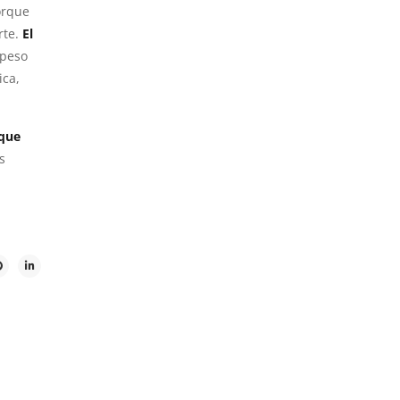
orque
rte.
El
 peso
ica,
 que
s