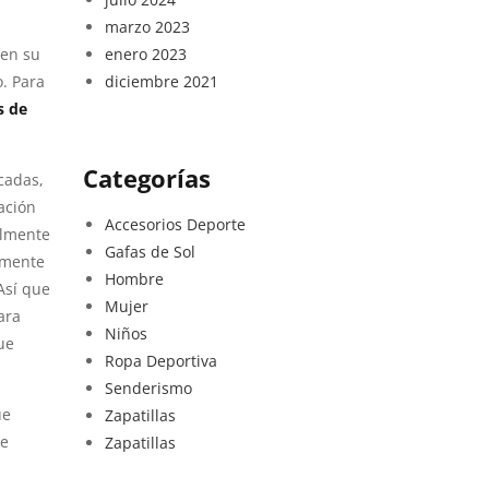
marzo 2023
uen su
enero 2023
o. Para
diciembre 2021
s de
Categorías
cadas,
ación
Accesorios Deporte
almente
Gafas de Sol
amente
Hombre
 Así que
Mujer
ara
Niños
ue
Ropa Deportiva
Senderismo
ue
Zapatillas
ie
Zapatillas