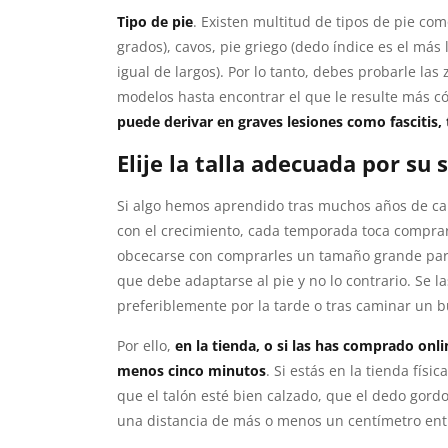
Tipo de pie
. Existen multitud de tipos de pie com
grados), cavos, pie griego (dedo índice es el más 
igual de largos). Por lo tanto, debes probarle las
modelos hasta encontrar el que le resulte más 
puede derivar en graves lesiones como fascitis, 
Elije la talla adecuada por su 
Si algo hemos aprendido tras muchos años de cal
con el crecimiento, cada temporada toca comprar
obcecarse con comprarles un tamaño grande para 
que debe adaptarse al pie y no lo contrario. Se l
preferiblemente por la tarde o tras caminar un bu
Por ello,
en la tienda, o si las has comprado onl
menos cinco minutos
. Si estás en la tienda fí
que el talón esté bien calzado, que el dedo gor
una distancia de más o menos un centímetro entr