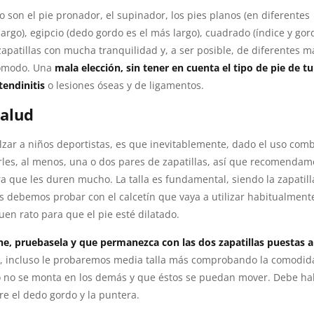
o son el pie pronador, el supinador, los pies planos (en diferentes
largo), egipcio (dedo gordo es el más largo), cuadrado (índice y gor
 zapatillas con mucha tranquilidad y, a ser posible, de diferentes m
cómodo. Una
mala elección, sin tener en cuenta el tipo de pie de tu 
tendinitis
o lesiones óseas y de ligamentos.
salud
zar a niños deportistas, es que inevitablemente, dado el uso com
les, al menos, una o dos pares de zapatillas, así que recomendam
que les duren mucho. La talla es fundamental, siendo la zapatill
as debemos probar con el calcetín que vaya a utilizar habitualment
en rato para que el pie esté dilatado.
ine, pruebasela y que permanezca con las dos zapatillas puestas a
sica, incluso le probaremos media talla más comprobando la comodid
do no se monta en los demás y que éstos se puedan mover. Debe ha
e el dedo gordo y la puntera.