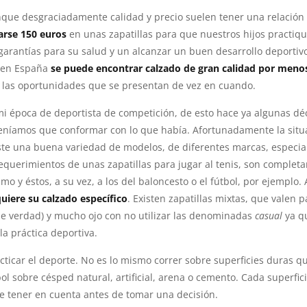
nque desgraciadamente calidad y precio suelen tener una relación
arse 150 euros
en unas zapatillas para que nuestros hijos practiq
 garantías para su salud y un alcanzar un buen desarrollo deportiv
s en España
se puede encontrar calzado de gran calidad por meno
 las oportunidades que se presentan de vez en cuando.
mi época de deportista de competición, de esto hace ya algunas dé
 teníamos que conformar con lo que había. Afortunadamente la situ
iste una buena variedad de modelos, de diferentes marcas, especi
requerimientos de unas zapatillas para jugar al tenis, son complet
smo y éstos, a su vez, a los del baloncesto o el fútbol, por ejemplo.
uiere su calzado específico
. Existen zapatillas mixtas, que valen p
de verdad) y mucho ojo con no utilizar las denominadas
casual
ya q
la práctica deportiva.
cticar el deporte. No es lo mismo correr sobre superficies duras q
ol sobre césped natural, artificial, arena o cemento. Cada superfic
e tener en cuenta antes de tomar una decisión.