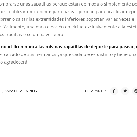
Comprarse unas zapatillas porque están de moda o simplemente p
mos a utilizar únicamente para pasear pero no para practicar depo
correr o saltar las extremidades inferiores soportan varias veces el
fácilmente, una mala elección en virtud exclusivamente a la estét
s, rodillas o columna vertebral.
no utilicen nunca las mismas zapatillas de deporte para pasear,
l calzado de sus hermanos ya que cada pie es distinto y tiene una
lo agradecerá.
COMPARTIR
TE
,
ZAPATILLAS NIÑOS