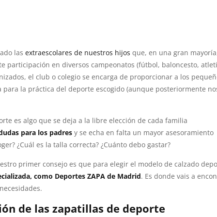
zado las
extraescolares de nuestros hijos
que, en una gran mayoría
te participación en diversos campeonatos (fútbol, baloncesto, atlet
ganizados, el club o colegio se encarga de proporcionar a los peque
a para la práctica del deporte escogido (aunque posteriormente no
rte es algo que se deja a la libre elección de cada familia
dudas para los padres
y se echa en falta un mayor asesoramiento
r? ¿Cuál es la talla correcta? ¿Cuánto debo gastar?
uestro primer consejo es que para elegir el modelo de calzado depo
pecializada, como Deportes ZAPA de Madrid
. Es donde vais a encont
 necesidades.
ión de las zapatillas de deporte