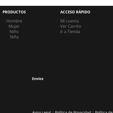
PRODUCTOS
ACCESO RÁPIDO
Hombre
Mi cuenta
Mujer
Ver Carrito
Niño
Ir a Tienda
Niña
Envíos
Aviso Legal
|
Política de Privacidad
|
Política d