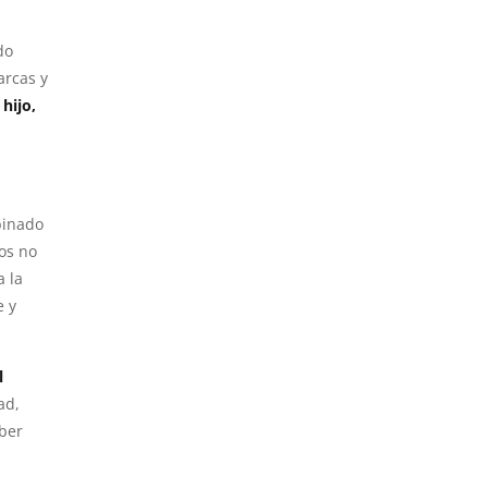
do
arcas y
hijo,
binado
os no
a la
e y
l
ad,
ber