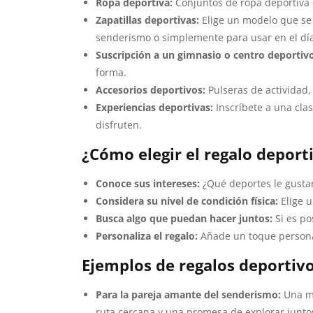
Ropa deportiva:
Conjuntos de ropa deportiva
Zapatillas deportivas:
Elige un modelo que se a
senderismo o simplemente para usar en el día
Suscripción a un gimnasio o centro deportivo
forma.
Accesorios deportivos:
Pulseras de actividad, 
Experiencias deportivas:
Inscríbete a una clas
disfruten.
¿Cómo elegir el regalo deport
Conoce sus intereses:
¿Qué deportes le gustan
Considera su nivel de condición física:
Elige u
Busca algo que puedan hacer juntos:
Si es po
Personaliza el regalo:
Añade un toque persona
Ejemplos de regalos deportivo
Para la pareja amante del senderismo:
Una mo
ruta cercana y una promesa de explorar junto