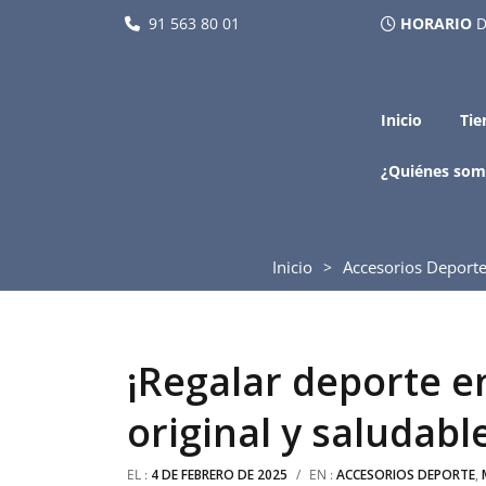
91 563 80 01
HORARIO
D
Inicio
Tie
¿Quiénes som
Inicio
Accesorios Deport
¡Regalar deporte e
original y saludab
EL :
4 DE FEBRERO DE 2025
/
EN :
ACCESORIOS DEPORTE
,