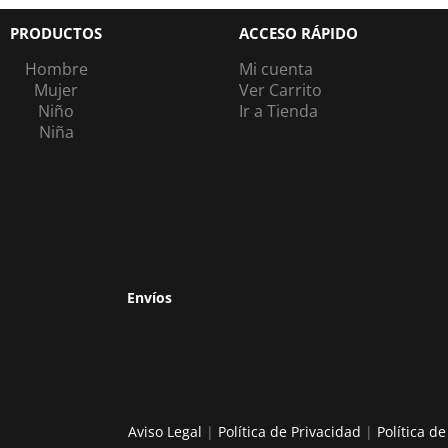
PRODUCTOS
ACCESO RÁPIDO
Hombre
Mi cuenta
Mujer
Ver Carrito
Niño
Ir a Tienda
Niña
Envíos
Aviso Legal
|
Política de Privacidad
|
Política d