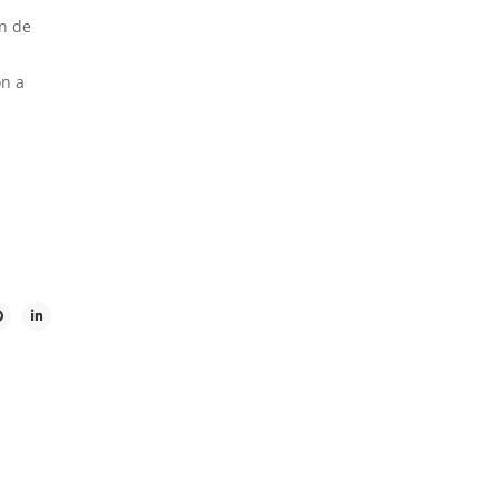
n de
ón a