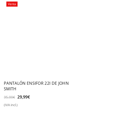
Venta
PANTALÓN ENSIFOR 22I DE JOHN
SMITH
El
El
29,99
€
35,00
€
precio
precio
(IVA incl.)
original
actual
era:
es: