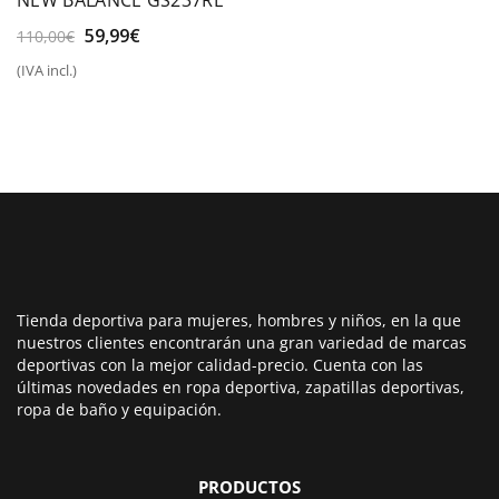
El
El
59,99
€
110,00
€
precio
precio
(IVA incl.)
original
actual
era:
es:
110,00€.
59,99€.
Tienda deportiva para mujeres, hombres y niños, en la que
nuestros clientes encontrarán una gran variedad de marcas
deportivas con la mejor calidad-precio. Cuenta con las
últimas novedades en ropa deportiva, zapatillas deportivas,
ropa de baño y equipación.
PRODUCTOS