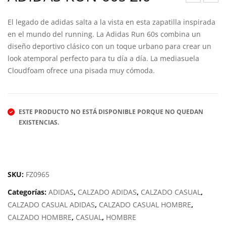
OH
IKA
El legado de adidas salta a la vista en esta zapatilla inspirada
N
SA
en el mundo del running. La Adidas Run 60s combina un
SMI
FSC
diseño deportivo clásico con un toque urbano para crear un
TH
-
look atemporal perfecto para tu día a día. La mediasuela
LIB
62S
Cloudfoam ofrece una pisada muy cómoda.
EL
W
ESTE PRODUCTO NO ESTÁ DISPONIBLE PORQUE NO QUEDAN
EXISTENCIAS.
SKU:
FZ0965
Categorías:
ADIDAS
,
CALZADO ADIDAS
,
CALZADO CASUAL
,
CALZADO CASUAL ADIDAS
,
CALZADO CASUAL HOMBRE
,
CALZADO HOMBRE
,
CASUAL
,
HOMBRE