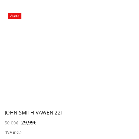
era:
es:
30,00€.
25,00€.
Venta
JOHN SMITH VAWEN 22I
El
El
29,99
€
50,00
€
precio
precio
(IVA incl.)
original
actual