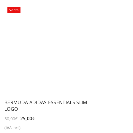
35,00€.
29,99€.
Venta
BERMUDA ADIDAS ESSENTIALS SLIM
LOGO
El
El
25,00
€
30,00
€
precio
precio
(IVA incl.)
original
actual