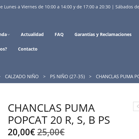
e Lunes a Viernes de 10:00 a 14:00 y de 17:00 a 20:30 | Sábados de
nda
Actualidad
FAQ
Garantías y Reclamaciones
os?
Contacto
CALZADO NIÑO
PS NIÑO (27-35)
CHANCLAS PUMA POP
CHANCLAS PUMA
O
POPCAT 20 R, S, B PS
U
El
El
20,00
€
25,00
€
T