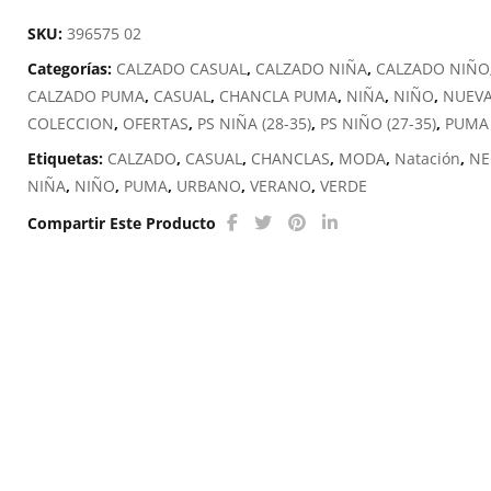
R,
SKU:
396575 02
S,
Categorías:
CALZADO CASUAL
,
CALZADO NIÑA
,
CALZADO NIÑO
B
CALZADO PUMA
,
CASUAL
,
CHANCLA PUMA
,
NIÑA
,
NIÑO
,
NUEV
PS
COLECCION
,
OFERTAS
,
PS NIÑA (28-35)
,
PS NIÑO (27-35)
,
PUMA
cantidad
Etiquetas:
CALZADO
,
CASUAL
,
CHANCLAS
,
MODA
,
Natación
,
NE
NIÑA
,
NIÑO
,
PUMA
,
URBANO
,
VERANO
,
VERDE
Compartir Este Producto