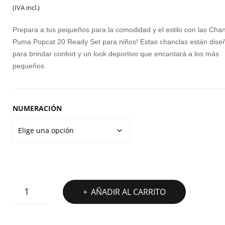
precio
precio
V
(IVA incl.)
A
original
actual
Prepara a tus pequeños para la comodidad y el estilo con las Cha
era:
es:
Puma Popcat 20 Ready Set para niños! Estas chanclas están dis
P
para brindar confort y un look deportivo que encantará a los más
25,00€.
20,00€.
M
pequeños.
M
IC
T
NUMERACIÓN
SE
CHANCLAS
AÑADIR AL CARRITO
PUMA
POPCAT
20