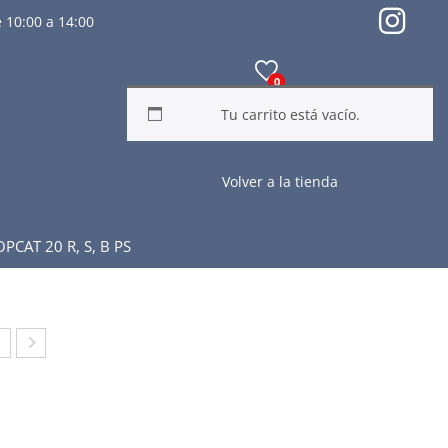
 10:00 a 14:00
0
Tu carrito está vacío.
Volver a la tienda
CAT 20 R, S, B PS
NJ
AN
N
DAL
O
IA