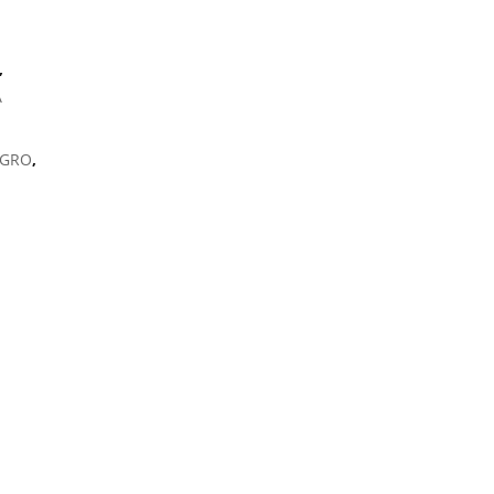
,
A
GRO
,