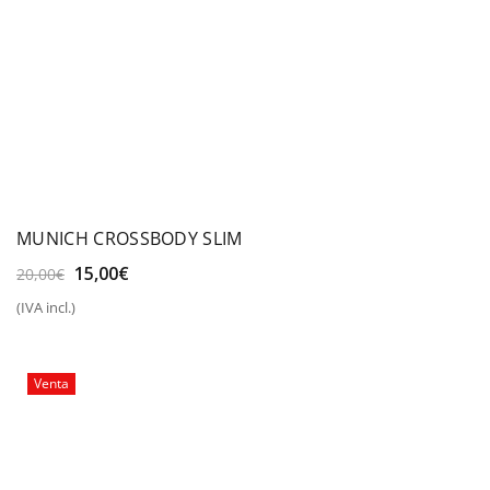
MUNICH CROSSBODY SLIM
El
El
15,00
€
20,00
€
precio
precio
(IVA incl.)
original
actual
era:
es:
20,00€.
15,00€.
Venta