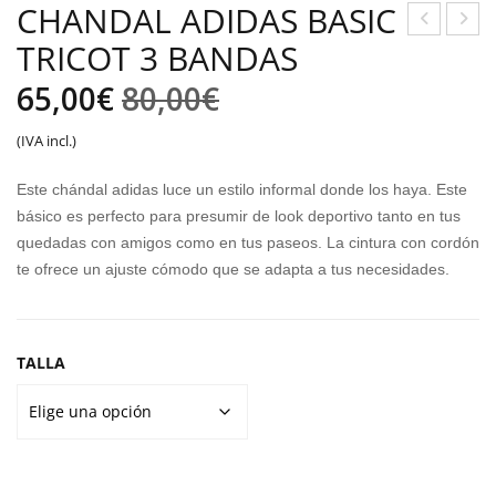
CHANDAL ADIDAS BASIC
TRICOT 3 BANDAS
DID
KEC
AS
HER
El
El
65,00
€
80,00
€
HO
S S-
precio
precio
(IVA incl.)
OP
LIG
original
actual
S
HTS
Este chándal adidas luce un estilo informal donde los haya. Este
3.0
:
era:
es:
básico es perfecto para presumir de look deportivo tanto en tus
CF I
FLU
quedadas con amigos como en tus paseos. La cintura con cordón
80,00€.
65,00€.
TTE
te ofrece un ajuste cómodo que se adapta a tus necesidades.
R
HEA
RT
TALLA
LIG
HTS
–
BRI