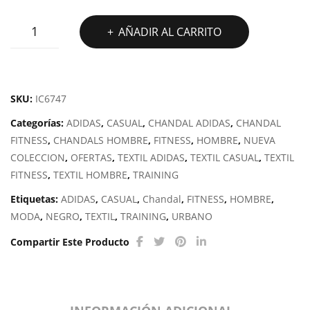
NG
CHANDAL
AÑADIR AL CARRITO
SPA
ADIDAS
RKL
BASIC
E
TRICOT
3
SKU:
IC6747
BANDAS
Categorías:
ADIDAS
,
CASUAL
,
CHANDAL ADIDAS
,
CHANDAL
cantidad
FITNESS
,
CHANDALS HOMBRE
,
FITNESS
,
HOMBRE
,
NUEVA
COLECCION
,
OFERTAS
,
TEXTIL ADIDAS
,
TEXTIL CASUAL
,
TEXTIL
FITNESS
,
TEXTIL HOMBRE
,
TRAINING
Etiquetas:
ADIDAS
,
CASUAL
,
Chandal
,
FITNESS
,
HOMBRE
,
MODA
,
NEGRO
,
TEXTIL
,
TRAINING
,
URBANO
Compartir Este Producto