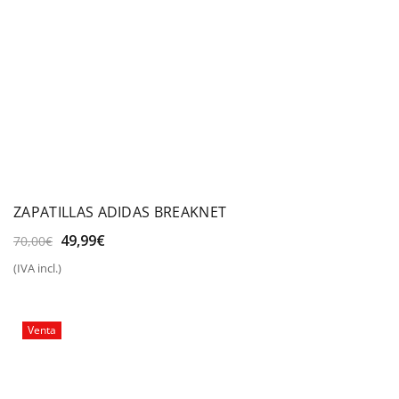
ZAPATILLAS ADIDAS BREAKNET
El
El
49,99
€
70,00
€
precio
precio
(IVA incl.)
original
actual
era:
es:
70,00€.
49,99€.
Venta