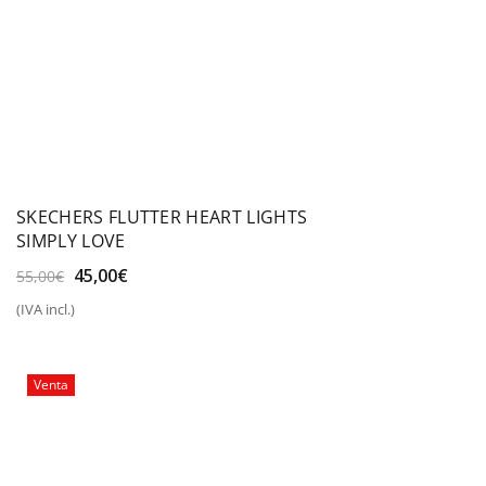
SKECHERS FLUTTER HEART LIGHTS
SIMPLY LOVE
El
El
45,00
€
55,00
€
precio
precio
(IVA incl.)
original
actual
era:
es:
55,00€.
45,00€.
Venta