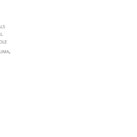
LS
IL
OLE
PUMA
,