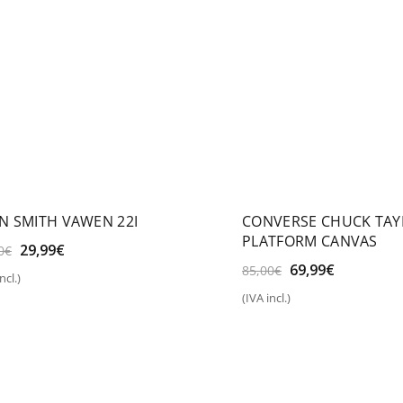
N SMITH VAWEN 22I
CONVERSE CHUCK TAYL
PLATFORM CANVAS
El
El
29,99
€
0
€
precio
precio
El
El
69,99
€
85,00
€
ncl.)
original
actual
eleccionar opciones
precio
precio
(IVA incl.)
era:
es:
original
actual
Seleccionar opciones
50,00€.
29,99€.
era:
es:
85,00€.
69,99€.