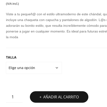
precio
precio
T
(IVA incl.)
M
original
actual
Viste a tu pequeñ@ con el estilo ultramoderno de este chándal, q
era:
es:
incluye una chaqueta con capucha y pantalones de algodón. L@s
AD
adorarán su bonito estilo, que resulta increíblemente cómodo para
50,00€.
39,99€.
D
ponerse a jugar en cualquier momento. Es ideal para futuras estre
T
la moda
B
E
TALLA
CHANDAL
AÑADIR AL CARRITO
PUMA
MINICATS