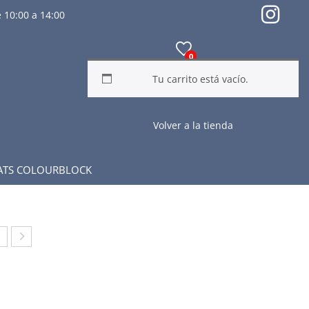
 10:00 a 14:00
0
Tu carrito está vacío.
Volver a la tienda
ATS COLOURBLOCK
MI
HA
T
ND
A
AL