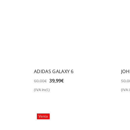
ADIDAS GALAXY 6
JOH
El
El
39,99
€
60,00
€
50,0
precio
precio
(IVA incl.)
(IVA i
original
actual
Seleccionar opciones
S
era:
es:
60,00€.
39,99€.
Venta