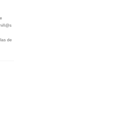
ÉR
PU
IC
MA
ue
A
MIN
 niñ@s
I
ICA
AS
TS
llas de
EA
CO
M
LO
AS
UR
BL
OC
K