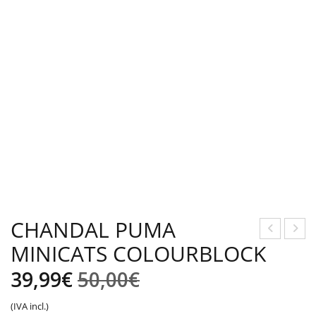
CHANDAL PUMA
MINICATS COLOURBLOCK
HA
HA
ND
ND
El
El
39,99
€
50,00
€
AL
AL
precio
precio
(IVA incl.)
PU
PU