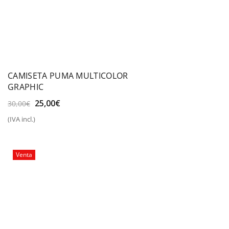
CAMISETA PUMA MULTICOLOR
GRAPHIC
El
El
25,00
€
30,00
€
precio
precio
(IVA incl.)
original
actual
era:
es:
30,00€.
25,00€.
Venta