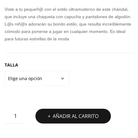
original
actual
MA
MA
Viste a tu pequeñ@ con el estilo ultramoderno de este chándal,
MIN
PO
era:
es:
que incluye una chaqueta con capucha y pantalones de algodón.
ICA
LY
L@s niñ@s adorarán su bonito estilo, que resulta increíblemente
50,00€.
39,99€.
TS
SUI
cómodo para ponerse a jugar en cualquier momento. Es ideal
para futuras estrellas de la moda
CO
T
LO
UR
TALLA
BL
OC
K
CHANDAL
AÑADIR AL CARRITO
PUMA
MINICATS
COLOURBLOCK