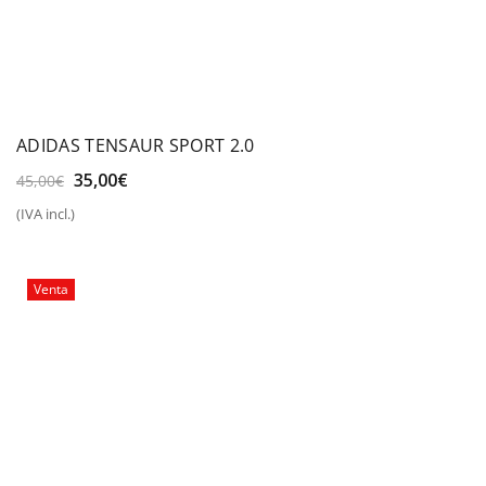
ADIDAS TENSAUR SPORT 2.0
El
El
35,00
€
45,00
€
precio
precio
(IVA incl.)
original
actual
era:
es:
45,00€.
35,00€.
Venta