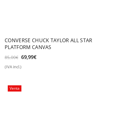
CONVERSE CHUCK TAYLOR ALL STAR
PLATFORM CANVAS
El
El
69,99
€
85,00
€
precio
precio
(IVA incl.)
original
actual
era:
es:
85,00€.
69,99€.
Venta