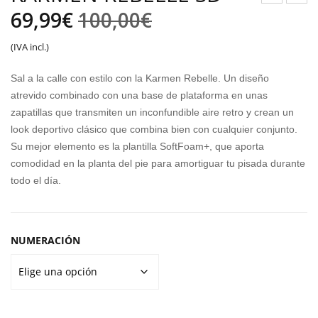
El
El
UM
UM
69,99
€
100,00
€
A
A
precio
precio
(IVA incl.)
REB
REB
original
actual
OU
OU
Sal a la calle con estilo con la Karmen Rebelle. Un diseño
ND
ND
era:
es:
atrevido combinado con una base de plataforma en unas
V6
V6
zapatillas que transmiten un inconfundible aire retro y crean un
100,00€.
69,99€.
look deportivo clásico que combina bien con cualquier conjunto.
MID
MID
Su mejor elemento es la plantilla SoftFoam+, que aporta
JR
comodidad en la planta del pie para amortiguar tu pisada durante
todo el día.
NUMERACIÓN