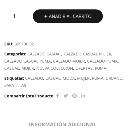
KARMEN
AÑADIR AL CARRITO
REBELLE
SD
cantidad
SKU:
395100 02
Categorías:
CALZADO CASUAL
,
CALZADO CASUAL MUJER
,
CALZADO CASUAL PUMA
,
CALZADO MUJER
,
CALZADO PUMA
,
CASUAL
,
MUJER
,
NUEVA COLECCION
,
OFERTAS
,
PUMA
Etiquetas:
CALZADO
,
CASUAL
,
MODA
,
MUJER
,
PUMA
,
URBANO
,
ZAPATILLAS
Compartir Este Producto
INFORMACIÓN ADICIONAL