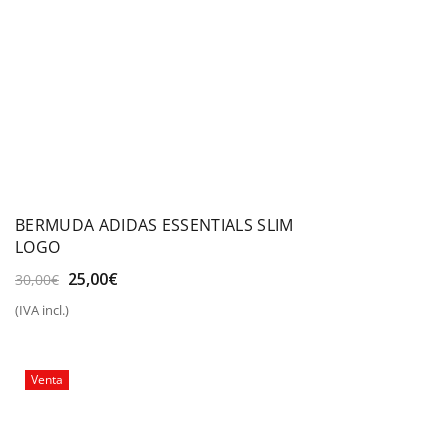
BERMUDA ADIDAS ESSENTIALS SLIM
LOGO
El
El
25,00
€
30,00
€
precio
precio
(IVA incl.)
original
actual
era:
es:
30,00€.
25,00€.
Venta