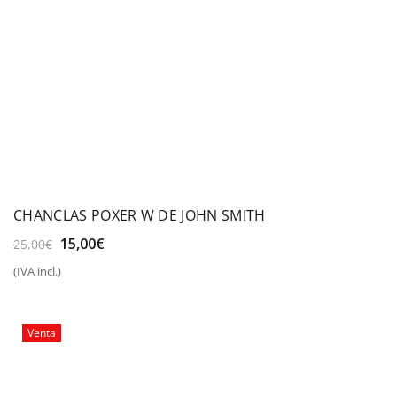
CHANCLAS POXER W DE JOHN SMITH
El
El
15,00
€
25,00
€
precio
precio
(IVA incl.)
original
actual
era:
es:
25,00€.
15,00€.
Venta