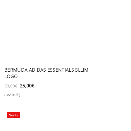
BERMUDA ADIDAS ESSENTIALS SLLIM
LOGO
El
El
25,00
€
30,00
€
precio
precio
(IVA incl.)
original
actual
era:
es:
30,00€.
25,00€.
Venta