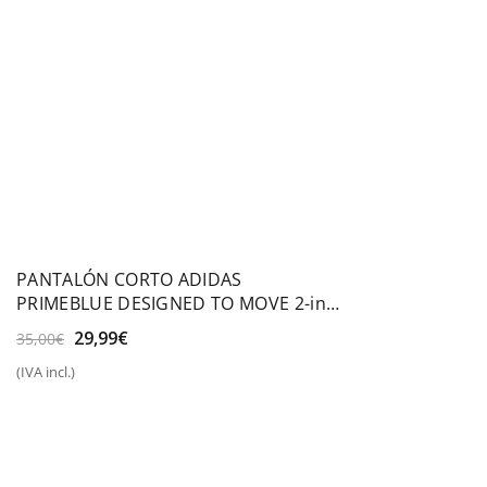
PANTALÓN CORTO ADIDAS
PRIMEBLUE DESIGNED TO MOVE 2-in-1
SPORT
El
El
29,99
€
35,00
€
precio
precio
(IVA incl.)
original
actual
era:
es:
35,00€.
29,99€.