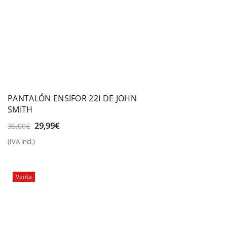
PANTALÓN ENSIFOR 22I DE JOHN
SMITH
El
El
29,99
€
35,00
€
precio
precio
(IVA incl.)
original
actual
era:
es:
35,00€.
29,99€.
Venta