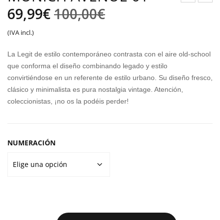
El
El
AL
OLS
69,99
€
100,00
€
ÓN
O
precio
precio
(IVA incl.)
PU
DEP
original
actual
MA
OR
La Legit de estilo contemporáneo contrasta con el aire old-school
OR
TIV
era:
es:
que conforma el diseño combinando legado y estilo
BIT
O
convirtiéndose en un referente de estilo urbano. Su diseño fresco,
100,00€.
69,99€.
clásico y minimalista es pura nostalgia vintage. Atención,
A
NE
coleccionistas, ¡no os la podéis perder!
LAL
W
IGA
BAL
AN
NUMERACIÓN
CE
OP
P
CO
RE
SH
MUNICH