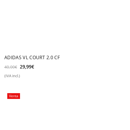
ADIDAS VL COURT 2.0 CF
El
El
29,99
€
40,00
€
precio
precio
(IVA incl.)
original
actual
era:
es:
40,00€.
29,99€.
Venta