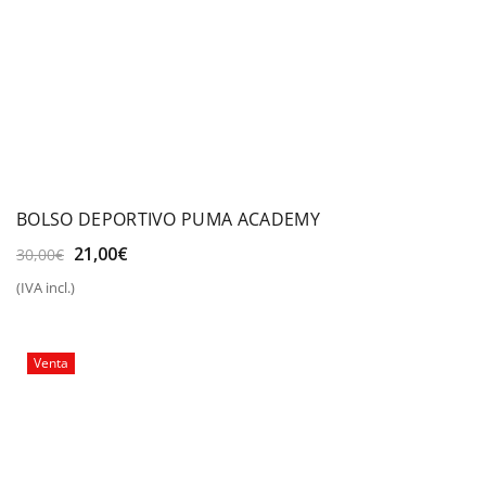
BOLSO DEPORTIVO PUMA ACADEMY
El
El
21,00
€
30,00
€
precio
precio
(IVA incl.)
original
actual
era:
es:
30,00€.
21,00€.
Venta