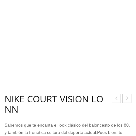
NIKE COURT VISION LO
NN
IZU
HA
NO
NCL
TH
A
Sabemos que te encanta el look clásico del baloncesto de los 80,
UN
NIK
y también la frenética cultura del deporte actual.Pues bien: te