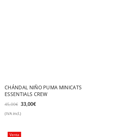
CHÁNDAL NIÑO PUMA MINICATS
ESSENTIALS CREW
El
El
33,00
€
45,00
€
precio
precio
(IVA incl.)
original
actual
era:
es:
45,00€.
33,00€.
Venta