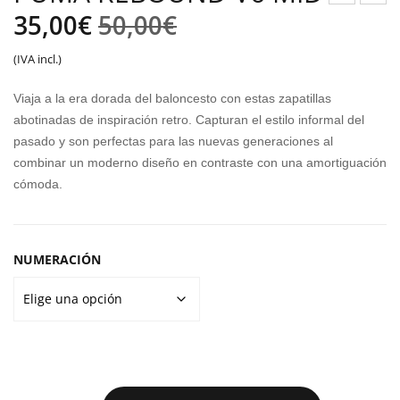
El
El
KEC
UM
35,00
€
50,00
€
HER
A
precio
precio
(IVA incl.)
S
FUT
original
actual
SU
URE
Viaja a la era dorada del baloncesto con estas zapatillas
MM
7
era:
es:
abotinadas de inspiración retro. Capturan el estilo informal del
ITS
PLA
pasado y son perfectas para las nuevas generaciones al
50,00€.
35,00€.
combinar un moderno diseño en contraste con una amortiguación
SUI
Y
cómoda.
TED
MG
NUMERACIÓN
PUMA