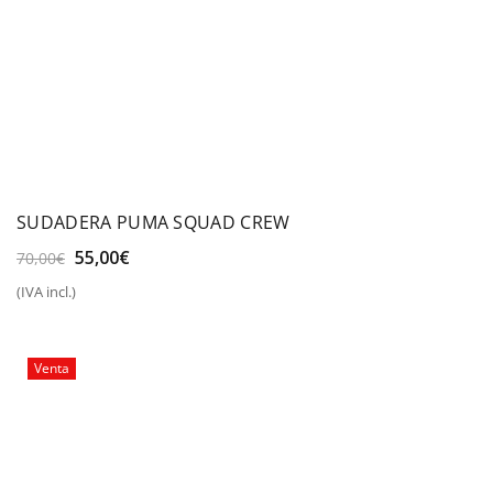
SUDADERA PUMA SQUAD CREW
El
El
55,00
€
70,00
€
precio
precio
(IVA incl.)
original
actual
era:
es:
70,00€.
55,00€.
Venta