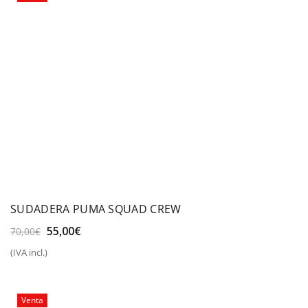
SUDADERA PUMA SQUAD CREW
El
El
55,00
€
70,00
€
precio
precio
(IVA incl.)
original
actual
era:
es:
70,00€.
55,00€.
Venta