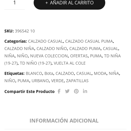
AÑADIR AL CARRITO
REBOUND
V6
MID
cantidad
SKU:
396542 10
Categorías:
CALZADO CASUAL
,
CALZADO CASUAL PUMA
,
CALZADO NIÑA
,
CALZADO NIÑO
,
CALZADO PUMA
,
CASUAL
,
NIÑA
,
NIÑO
,
NUEVA COLECCION
,
OFERTAS
,
PUMA
,
TD NIÑA
(19-27)
,
TD NIÑO (19-27)
,
VUELTA AL COLE
Etiquetas:
BLANCO
,
Bota
,
CALZADO
,
CASUAL
,
MODA
,
NIÑA
,
NIÑO
,
PUMA
,
URBANO
,
VERDE
,
ZAPATILLAS
Compartir Este Producto
INFORMACIÓN ADICIONAL