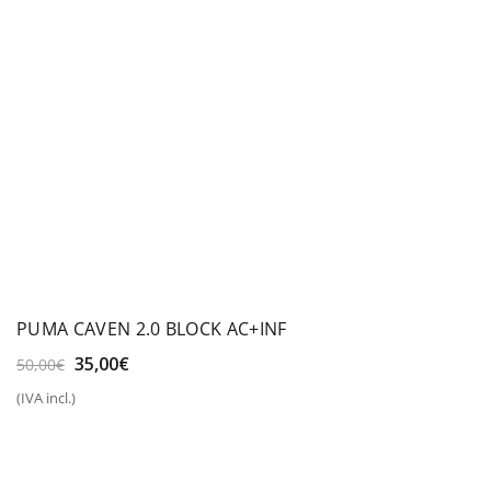
PUMA CAVEN 2.0 BLOCK AC+INF
El
El
35,00
€
50,00
€
precio
precio
(IVA incl.)
original
actual
era:
es:
50,00€.
35,00€.