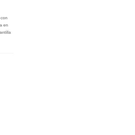
I
OU
-
ND
s con
S
V6
la en
LT
MID
ntilla
A
E
X
0
I
I
NT
AT
H