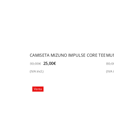
CAMISETA MIZUNO IMPULSE CORE TEE
MUN
El
El
25,00
€
30,00
€
80,0
precio
precio
(IVA incl.)
(IVA i
original
actual
Seleccionar opciones
S
era:
es:
30,00€.
25,00€.
Venta