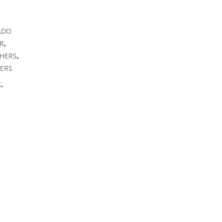
ADO
ER
,
CHERS
,
ERS
R
,