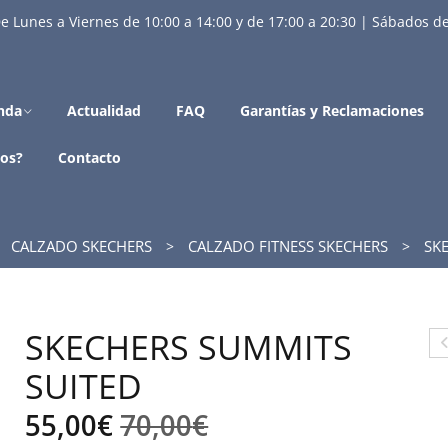
e Lunes a Viernes de 10:00 a 14:00 y de 17:00 a 20:30 | Sábados de
nda
Actualidad
FAQ
Garantías y Reclamaciones
os?
Contacto
CALZADO SKECHERS
CALZADO FITNESS SKECHERS
SKE
SKECHERS SUMMITS
K
SUITED
H
El
El
55,00
€
70,00
€
S