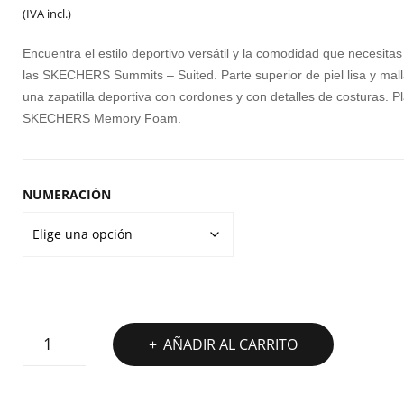
precio
precio
SL
(IVA incl.)
P
original
actual
Encuentra el estilo deportivo versátil y la comodidad que necesita
IN
era:
es:
las SKECHERS Summits – Suited. Parte superior de piel lisa y mal
U
una zapatilla deportiva con cordones y con detalles de costuras. Pla
70,00€.
55,00€.
R
SKECHERS Memory Foam.
FL
3.
NUMERACIÓN
BR
LL
A
P
SKECHERS
AÑADIR AL CARRITO
SUMMITS
SUITED
cantidad