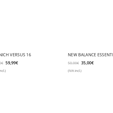
ICH VERSUS 16
NEW BALANCE ESSENTI
El
El
El
El
59,99
€
35,00
€
0
€
50,00
€
precio
precio
precio
precio
ncl.)
(IVA incl.)
original
actual
original
actual
eleccionar opciones
Seleccionar opciones
era:
es:
era:
es:
80,00€.
59,99€.
50,00€.
35,00€.