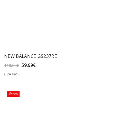
NEW BALANCE GS237RE
El
El
59,99
€
110,00
€
precio
precio
(IVA incl.)
original
actual
era:
es:
110,00€.
59,99€.
Venta