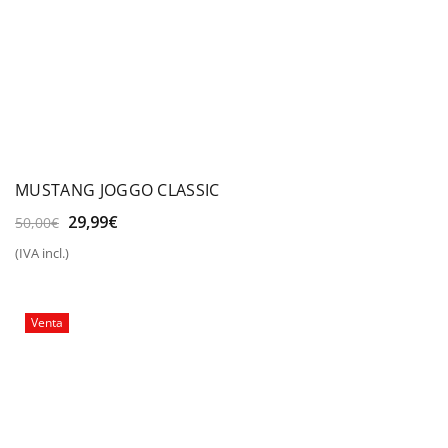
MUSTANG JOGGO CLASSIC
El
El
29,99
€
50,00
€
precio
precio
(IVA incl.)
original
actual
era:
es:
50,00€.
29,99€.
Venta