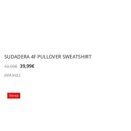
SUDADERA 4F PULLOVER SWEATSHIRT
El
El
39,99
€
50,00
€
precio
precio
(IVA incl.)
original
actual
era:
es:
50,00€.
39,99€.
Venta