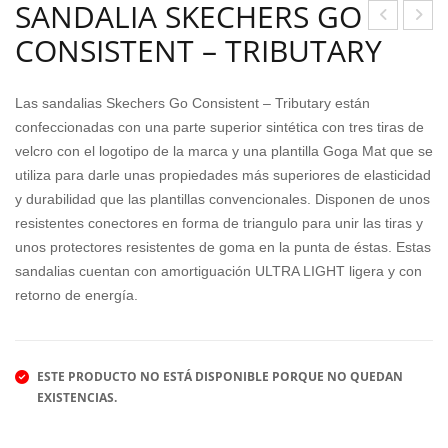
SANDALIA SKECHERS GO
CONSISTENT – TRIBUTARY
AN
DID
DAL
AS
IA
TEN
Las sandalias Skechers Go Consistent – Tributary están
SKE
SAU
confeccionadas con una parte superior sintética con tres tiras de
velcro con el logotipo de la marca y una plantilla Goga Mat que se
CHE
R
utiliza para darle unas propiedades más superiores de elasticidad
RS
RU
y durabilidad que las plantillas convencionales. Disponen de unos
LIG
N
resistentes conectores en forma de triangulo para unir las tiras y
HTS
2.0
unos protectores resistentes de goma en la punta de éstas. Estas
HEA
CF
sandalias cuentan con amortiguación ULTRA LIGHT ligera y con
RT
retorno de energía.
MIS
S
ESTE PRODUCTO NO ESTÁ DISPONIBLE PORQUE NO QUEDAN
VIB
EXISTENCIAS.
RA
NT