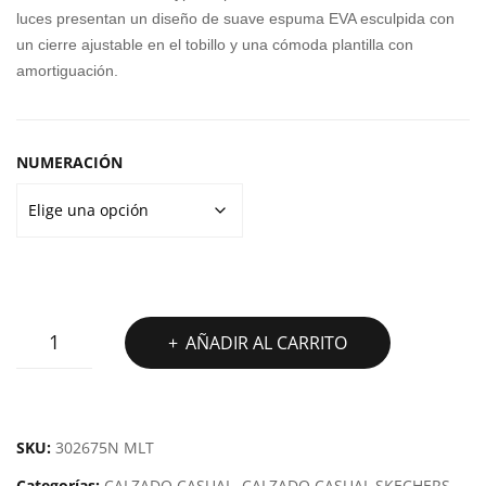
era:
es:
GR
LIG
luces presentan un diseño de suave espuma EVA esculpida con
50,00€.
39,99€.
AP
HTS
un cierre ajustable en el tobillo y una cómoda plantilla con
amortiguación.
HIC
HEA
BK
RT
MIS
NUMERACIÓN
S
VIB
RA
NT
SANDALIA
AÑADIR AL CARRITO
SKECHERS
S
LIGHTS
HEART
SKU:
302675N MLT
MISS
Categorías:
CALZADO CASUAL
,
CALZADO CASUAL SKECHERS
,