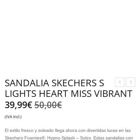
SANDALIA SKECHERS S
LIGHTS HEART MISS VIBRANT
OC
AN
HIL
DAL
El
El
39,99
€
50,00
€
A
IA
precio
precio
(IVA incl.)
ADI
SKE
original
actual
DAS
CHE
El estilo fresco y soleado llega ahora con divertidas luces en las
LK
RS
Skechers Foamies®: Hypno-Splash – Solzo. Estas sandalias con