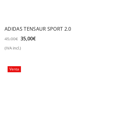
ADIDAS TENSAUR SPORT 2.0
El
El
35,00
€
45,00
€
precio
precio
(IVA incl.)
original
actual
era:
es:
45,00€.
35,00€.
Venta