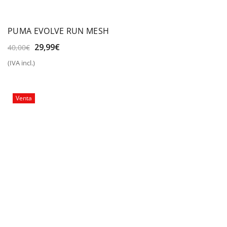
PUMA EVOLVE RUN MESH
El
El
29,99
€
40,00
€
precio
precio
(IVA incl.)
original
actual
era:
es:
40,00€.
29,99€.
Venta