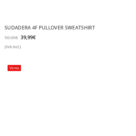
SUDADERA 4F PULLOVER SWEATSHIRT
El
El
39,99
€
50,00
€
precio
precio
(IVA incl.)
original
actual
era:
es:
50,00€.
39,99€.
Venta