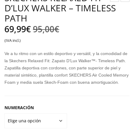
D’LUX WALKER – TIMELESS
UM
KEC
A
HER
PATH
TRU
S
El
El
69,99
€
95,00
€
CO
D’L
precio
precio
III
UX
(IVA incl.)
WA
original
actual
Ve a tu ritmo con un estilo deportivo y versátil, y la comodidad de
LKE
era:
es:
la Skechers Relaxed Fit: Zapato D’Lux Walker™- Timeless Path.
R
Zapatilla deportiva con cordones, con parte superior de piel y
95,00€.
69,99€.
FRE
material sintético, plantilla confort SKECHERS Air Cooled Memory
SH
Foam y media suela Skech-Foam con buena amortiguación.
FIN
ESS
E
NUMERACIÓN