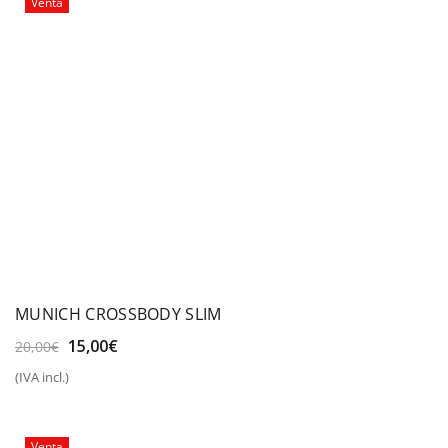
Venta
MUNICH CROSSBODY SLIM
El
El
15,00
€
20,00
€
precio
precio
(IVA incl.)
original
actual
era:
es:
20,00€.
15,00€.
Venta