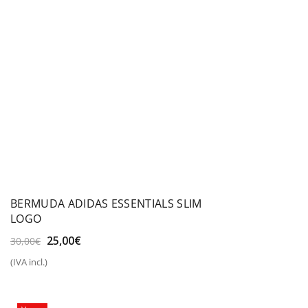
BERMUDA ADIDAS ESSENTIALS SLIM
LOGO
El
El
25,00
€
30,00
€
precio
precio
(IVA incl.)
original
actual
era:
es:
30,00€.
25,00€.