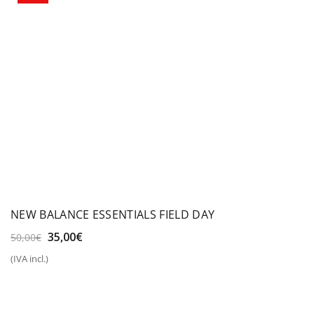
NEW BALANCE ESSENTIALS FIELD DAY
El
El
35,00
€
50,00
€
precio
precio
(IVA incl.)
original
actual
era:
es:
50,00€.
35,00€.