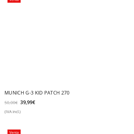
MUNICH G-3 KID PATCH 270
El
El
39,99
€
50,00
€
precio
precio
(IVA incl.)
original
actual
era:
es:
50,00€.
39,99€.
Venta