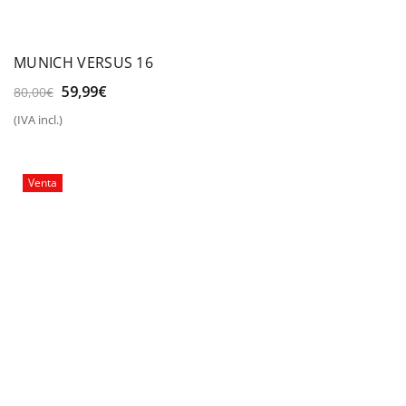
MUNICH VERSUS 16
El
El
59,99
€
80,00
€
precio
precio
(IVA incl.)
original
actual
era:
es:
80,00€.
59,99€.
Venta