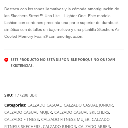
A
SKE
Destaca con los tonos llamativos y la cómoda amortiguación de
MIZ
CHE
las Skechers Street™ Uno Lite – Lighter One. Este modelo
fashion con cordones presenta una parte superior de durabuck
UN
RS
sintético con detalles en bajorrelieve y una plantilla Skechers Air-
O
UN
Cooled Memory Foam® con amortiguación.
WA
O
VE
RU
DIM
GG
ESTE PRODUCTO NO ESTÁ DISPONIBLE PORQUE NO QUEDAN
ENS
ED
EXISTENCIAS.
ION
FAL
L
AIR
SKU:
177288 BBK
Categorías:
CALZADO CASUAL
,
CALZADO CASUAL JUNIOR
,
CALZADO CASUAL MUJER
,
CALZADO CASUAL SKECHERS
,
CALZADO FITNESS
,
CALZADO FITNESS MUJER
,
CALZADO
FITNESS SKECHERS
,
CALZADO JUNIOR
,
CALZADO MUJER
,