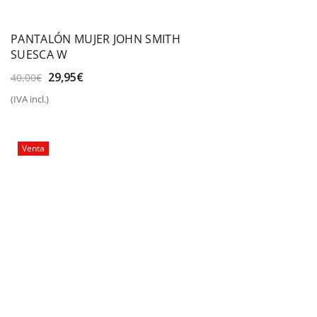
PANTALÓN MUJER JOHN SMITH
SUESCA W
El
El
29,95
€
40,00
€
precio
precio
(IVA incl.)
original
actual
era:
es:
40,00€.
29,95€.
Venta