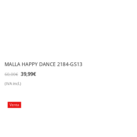
MALLA HAPPY DANCE 2184-GS13
El
El
39,99
€
60,00
€
precio
precio
(IVA incl.)
original
actual
era:
es:
60,00€.
39,99€.
Venta