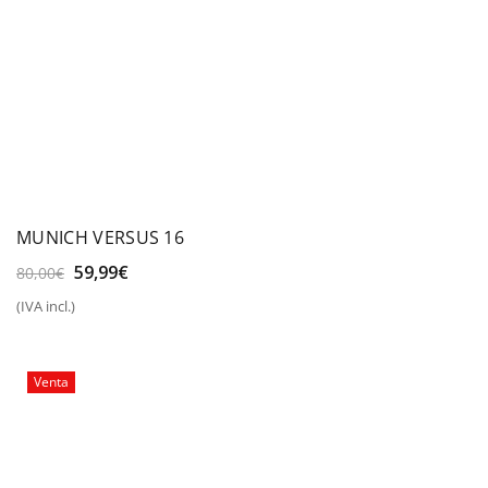
MUNICH VERSUS 16
El
El
59,99
€
80,00
€
precio
precio
(IVA incl.)
original
actual
era:
es:
80,00€.
59,99€.
Venta