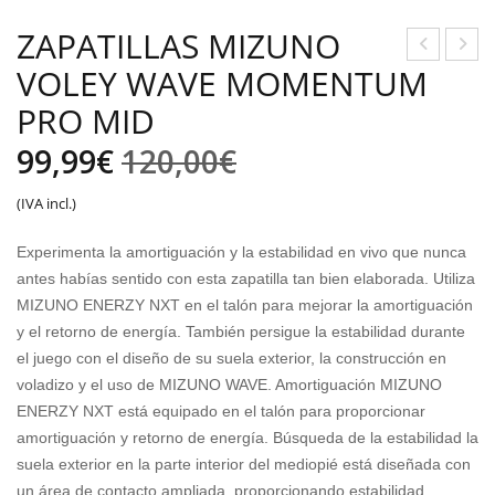
ZAPATILLAS MIZUNO
VOLEY WAVE MOMENTUM
APA
APA
TILL
TILL
PRO MID
AS
AS
El
El
99,99
€
120,00
€
MIZ
MIZ
precio
precio
UN
UN
(IVA incl.)
O
O
original
actual
Experimenta la amortiguación y la estabilidad en vivo que nunca
VO
VO
era:
es:
antes habías sentido con esta zapatilla tan bien elaborada. Utiliza
LE
LEY
MIZUNO ENERZY NXT en el talón para mejorar la amortiguación
120,00€.
99,99€.
WA
TH
y el retorno de energía. También persigue la estabilidad durante
VE
UN
el juego con el diseño de su suela exterior, la construcción en
MO
DER
voladizo y el uso de MIZUNO WAVE. Amortiguación MIZUNO
ENERZY NXT está equipado en el talón para proporcionar
ME
BLA
amortiguación y retorno de energía. Búsqueda de la estabilidad la
NT
DE
suela exterior en la parte interior del mediopié está diseñada con
UM
Z
un área de contacto ampliada, proporcionando estabilidad