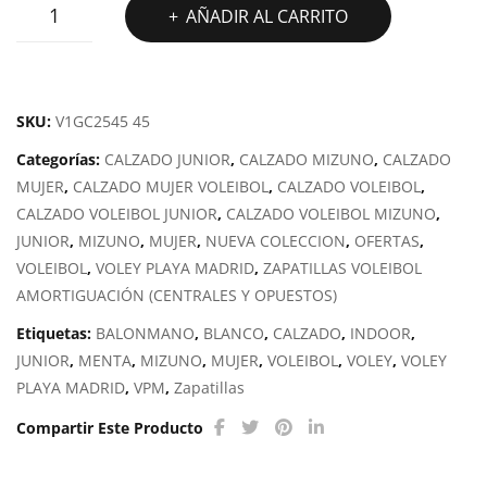
ZAPATILLAS
AÑADIR AL CARRITO
MIZUNO
VOLEY
WAVE
MOMENTUM
SKU:
V1GC2545 45
PRO
Categorías:
CALZADO JUNIOR
,
CALZADO MIZUNO
,
CALZADO
MID
MUJER
,
CALZADO MUJER VOLEIBOL
,
CALZADO VOLEIBOL
,
cantidad
CALZADO VOLEIBOL JUNIOR
,
CALZADO VOLEIBOL MIZUNO
,
JUNIOR
,
MIZUNO
,
MUJER
,
NUEVA COLECCION
,
OFERTAS
,
VOLEIBOL
,
VOLEY PLAYA MADRID
,
ZAPATILLAS VOLEIBOL
AMORTIGUACIÓN (CENTRALES Y OPUESTOS)
Etiquetas:
BALONMANO
,
BLANCO
,
CALZADO
,
INDOOR
,
JUNIOR
,
MENTA
,
MIZUNO
,
MUJER
,
VOLEIBOL
,
VOLEY
,
VOLEY
PLAYA MADRID
,
VPM
,
Zapatillas
Compartir Este Producto